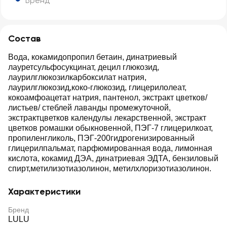
Бренд
Состав
Вода, кокамидопропил бетаин, динатриевый
лауретсульфосукцинат, децил глюкозид,
лаурилглюкозилкарбоксилат натрия,
лаурилглюкозид,коко-глюкозид, глицерилолеат,
кокоамфоацетат натрия, пантенол, экстракт цветков/
листьев/ стеблей лаванды промежуточной,
экстрактцветков календулы лекарственной, экстракт
цветков ромашки обыкновенной, ПЭГ-7 глицерилкоат,
пропиленгликоль, ПЭГ-200гидрогенизированный
глицерилпальмат, парфюмированная вода, лимонная
кислота, кокамид ДЭА, динатриевая ЭДТА, бензиловый
спирт,метилизотиазолинон, метилхлоризотиазолинон.
Характеристики
Бренд
LULU