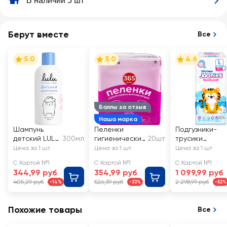
В наличии 5 шт
Берут вместе
Все
5.0
5.0
4.6
Баллы за отзыв
Наша марка
Шампунь
Пеленки
Подгузники-
детский LULU
300мл
гигиенически
20шт
трусики
0+
е 365 ДНЕЙ
JOONIES
Цена за 1 шт
Цена за 1 шт
Цена за 1 шт
впитывающие
Premium Soft L
С Картой №1
С Картой №1
С Картой №1
60x90см
9–14кг
344,99 руб
354,99 руб
1 099,99 руб
405,29 руб
526,39 руб
2 298,99 руб
-14%
-32%
-52%
Похожие товары
Все