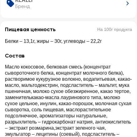
KERLLI
Бренд
Пищевая ценность
На 100г продукта
Белки – 13,1г, жиры – 30г, углеводы – 22,2г
Состав
Масло кокосовое, белковая смесь (концентрат
сывороточного белка, концентрат молочного белка),
растворимое кукурузное волокно, водапитьевая, какао-
масло, мальтодекстрин, подсластитель – мальтит, мука
пшеничная, молоко сухое обезжиренное, какао тертое,
заменителькакао-масла лауринового типа, молоко
сухое цельное, инулин, какао-порошок, молочная сухая
сыворотка, соль пищевая, маслорастительное
подсолнечное, ароматизаторы натуральные,
разрыхлитель – гидрокарбонат натрия, антиокислитель
– экстракт розмарина,экстракт зеленого чая,
эмульгатор – лецитины (соевый), подсластитель –