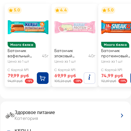
5.0
4.4
5.0
Много белка
Много белка
Батончик
Батончик
Батончик
вафельный
45г
злаковый
40г
протеиновый
протеиновый
протеиновый
FIZIQ с солено
Цена за 1 шт
Цена за 1 шт
Цена за 1 шт
KERLLI со вкусом
KERLLI со вкусом
карамелью и
С Картой №1
С Картой №1
С Картой №1
соленой
малины и
арахисом, без
79,99 руб
69,99 руб
74,99 руб
карамели, без
фисташки, без
сахара
94,69 руб
105,26 руб
92,69 руб
-15%
-33%
-19%
сахара
сахара
Здоровое питание
Категория