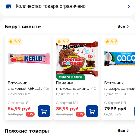
Количество товара ограничено
Берут вместе
Все
4.9
4.9
4.9
Много белка
Батончик
Печенье
Батончик
злаковый KERLLI
45г
низкокалорийно
40г
глазированны
с малиной,
е протеиновое
SNAQ FABRIQ
Цена за 1 шт
Цена за 1 шт
Цена за 1 шт
глазированный
BOMBBAR
Кокос
С Картой №1
С Картой №1
С Картой №1
без сахара
Шоколадный
54,99 руб
85,99 руб
79,99 руб
брауни
68,49 руб
105,29 руб
84,20 руб
-19%
-18%
Похожие товары
Все