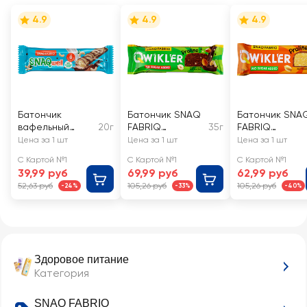
4.9
4.9
4.9
Батончик
Батончик SNAQ
Батончик SNA
вафельный
20г
FABRIQ
35г
FABRIQ
SNAQ FABRIQ с
Шоколадно-
Ореховое
Цена за 1 шт
Цена за 1 шт
Цена за 1 шт
молочно-
ореховое
пралине,
С Картой №1
С Картой №1
С Картой №1
ореховой
пралине,
глазированны
39,99 руб
69,99 руб
62,99 руб
пастой,
глазированный
52,63 руб
105,26 руб
105,26 руб
-24%
-33%
-40%
глазированный
Здоровое питание
Категория
SNAQ FABRIQ