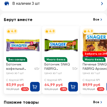
В наличии 3 шт
Берут вместе
Все
4.8
4.8
4.8
Забрать за 29
Без сахара
Много белка
Много белка
Батончик
Батончик SNAQ
Печенье SNAQ
вафельный
45г
FABRIQ
50г
FABRIQ Арахис
SNAQ FABRIQ со
Фисташка и
изюм и
Цена за 1 шт
Цена за 1 шт
Цена за 1 шт
вкусом
карамель,
карамель,
С Картой №1
С Картой №1
С Картой №1
фундучный крем
глазированный
глазированно
83,99 руб
64,99 руб
89,99 руб
и бельгийский
110,59 руб
105,26 руб
115,78 руб
-24%
-38%
-22%
шоколад,
глазированный
Похожие товары
Все