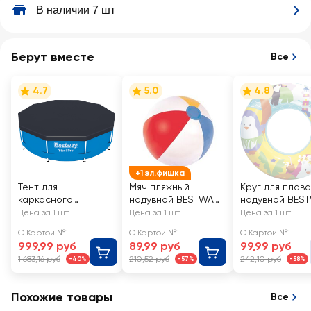
В наличии 7 шт
Берут вместе
Все
4.7
5.0
4.8
+1 эл.фишка
Тент для
Мяч пляжный
Круг для плав
каркасного
надувной BESTWAY
надувной BES
бассейна BESTWAY
d=51см, Арт. 31021
d=51см, Арт. 36
Цена за 1 шт
Цена за 1 шт
Цена за 1 шт
Flowclear 305см,
С Картой №1
С Картой №1
С Картой №1
Арт. 58036
999,99 руб
89,99 руб
99,99 руб
1 683,16 руб
210,52 руб
242,10 руб
-40%
-57%
-58%
Похожие товары
Все