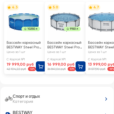
4.3
5.0
4.7
Бассейн каркасный
Бассейн каркасный
Бассейн карк
BESTWAY Steel Pro
BESTWAY Steel Pro
BESTWAY Steel
10250л 366х122см, с
Max 9150л
Max 366х100см
Цена за 1 шт
Цена за 1 шт
Цена за 1 шт
фильтр-насосом и
366х100см, с
9150л, Арт. 562
С Картой №1
С Картой №1
С Картой №1
лестницей, Арт.
фильтром-
19 999,00 руб
16 999,00 руб
13 999,00 ру
13898
насосом и
42 104,22 руб
36 841,06 руб
31 577,90 руб
-52%
-53%
-55
лестницей, Арт.
561PS
Спорт и отдых
Категория
BESTWAY