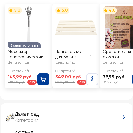
5.0
5.0
4.0
Баллы за отзыв
Массажер
Подголовник
Средство для
телескопический
для бани и
1шт
очистки
ACTIWELL
сауны
дымоходов
Цена за 1 шт
Цена за 1 шт
Цена за 1 шт
Спиночес, Арт.
БАЦЬКИНА БАНЯ
ГЛАВБАНЯ
С Картой №1
С Картой №1
С Картой №1
JW8099
35х30см, Арт.
Чистый
149,99 руб
349,00 руб
79,99 руб
30201
дымоход, Арт.
210,52 руб
1 104,22 руб
84,29 руб
-28%
-68%
Б5201
Дача и сад
Категория