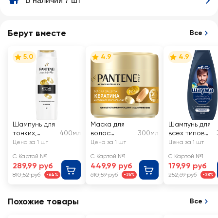
В наличии 7 шт
Берут вместе
Все
5.0
4.9
4.9
Шампунь для
Маска для
Шампунь для
тонких,
400мл
волос
300мл
всех типов
ослабленных
PANTENE Pro-
волос
Цена за 1 шт
Цена за 1 шт
Цена за 1 шт
волос
V
мужской
С Картой №1
С Картой №1
С Картой №1
PANTENE
Интенсивное
ШАУМА Men
289,99 руб
449,99 руб
179,99 руб
Густые и
восстановле
Ultra Сила
810,52 руб
610,59 руб
252,69 руб
-64%
-26%
-28%
крепкие
ние
Похожие товары
Все