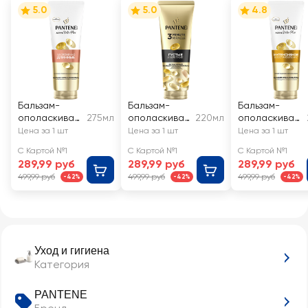
5.0
5.0
4.8
Бальзам-
Бальзам-
Бальзам-
ополаскиват
275мл
ополаскиват
220мл
ополаскиват
ель для волос
ель для
ель для волос
Цена за 1 шт
Цена за 1 шт
Цена за 1 шт
PANTENE
волос
PANTENE ProV
С Картой №1
С Картой №1
С Картой №1
Бесконечно
PANTENE 3
Интенсив
289,99 руб
289,99 руб
289,99 руб
длинные
Minute
восстановле
499,99 руб
499,99 руб
499,99 руб
-42%
-42%
-42%
Miracle
ние
Уход и гигиена
Категория
PANTENE