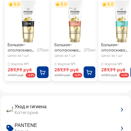
5.0
5.0
5.0
Бальзам-
Бальзам-
Бальзам-
ополаскиват
275мл
ополаскиват
275мл
ополаскиват
ель для волос
ель для волос
ель для волос
Цена за 1 шт
Цена за 1 шт
Цена за 1 шт
PANTENE
PANTENE
PANTENE Aqua
С Картой №1
С Картой №1
С Картой №1
Густые и
Бесконечно
Light
289,99 руб
289,99 руб
289,99 руб
крепкие
длинные
499,99 руб
499,99 руб
499,99 руб
-42%
-42%
-42%
Уход и гигиена
Категория
PANTENE