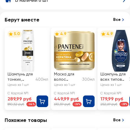
В наличии 8 шт
Берут вместе
Все
5.0
4.9
4.9
Шампунь для
Маска для
Шампунь для
тонких,
400мл
волос
300мл
всех типов
ослабленных
PANTENE Pro-
волос
Цена за 1 шт
Цена за 1 шт
Цена за 1 шт
волос
V
мужской
С Картой №1
С Картой №1
С Картой №1
PANTENE
Интенсивное
ШАУМА Men
289,99 руб
449,99 руб
179,99 руб
Густые и
восстановле
Ultra Сила
810,52 руб
610,59 руб
252,69 руб
-64%
-26%
-28%
крепкие
ние
Похожие товары
Все