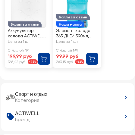
Баллы за отзыв
Баллы за отзыв
Наша марка
Аккумулятор
Элемент холода
холода ACTIWELL
365 ДНЕЙ 590мл,
800мл 32х25см,
Арт. GV8816-52
Цена за 1 шт
Цена за 1 шт
Арт. LTAK0048
С Картой №1
С Картой №1
199,99 руб
99,99 руб
368,42 руб
263,15 руб
-45%
-62%
Спорт и отдых
Категория
ACTIWELL
Бренд