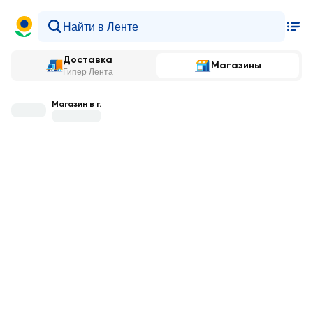
Доставка
Магазины
Гипер Лента
Магазин в г.