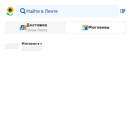
Доставка
Магазины
Гипер Лента
Магазин в г.