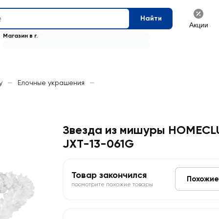
Найти
Акции
Магазин в г.
у
—
Елочные украшения
—
Звезда из мишуры HOMECLU
JXT-13-061G
Товар закончился
Похожие
посмотрите похожие товары