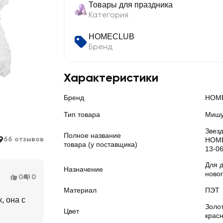
Товары для праздника
Категория
HOMECLUB
Бренд
Характеристики
Бренд
HOM
Тип товара
Мишу
Звез
Полное название
9
66 отзывов
HOME
товара (у поставщика)
13-0
Для 
Назначение
ново
0
0
Материал
ПЭТ
, она с
Золо
Цвет
крас