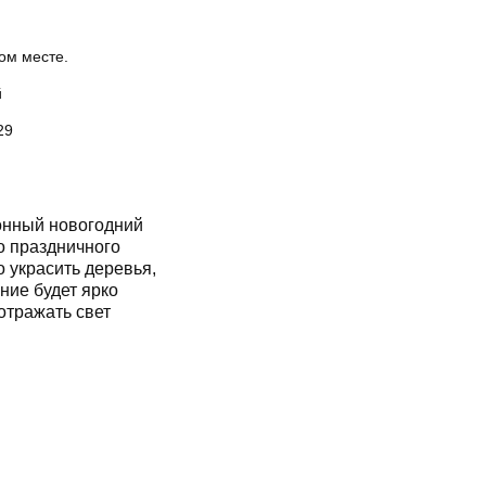
ом месте.
й
29
нный новогодний
о праздничного
 украсить деревья,
ние будет ярко
отражать свет