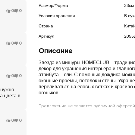
Размер/Формат
33см
0
0
Условия хранения
В сух
Страна
Кита
Артикул
2055
0
0
Описание
Звезда из мишуры HOMECLUB – традицио
декор для украшения интерьера и главног
атрибута – ели. С помощью дождика можно
0
0
оконные проемы, потолок и стены. Украше
переливаться на еловых ветках и красиво 
 нужно
огоньков.
а цвета в
Предложение не является публичной офертой
0
0