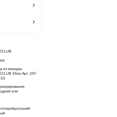
ECLUB
ра
да из мишуры
CLUB 33см Арт. JXT-
61G
декорирования
годней ели
то/серебро/синий/
ный