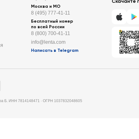
Скачайте 
Москва и МО
8 (495) 777-41-11
Бесплатный номер
по всей России
8 (800) 700-41-11
info@lenta.com
ия
Написать в Telegram
итера Б. ИНН 7814148471 · ОГРН 1037832048605