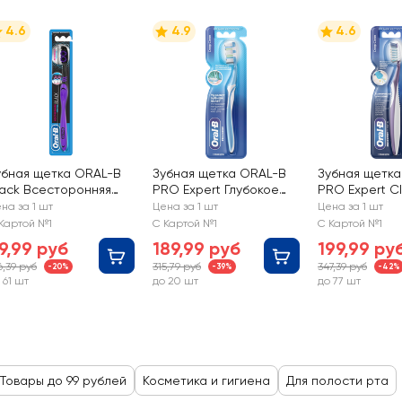
4.6
4.9
4.6
убная щетка ORAL-B
Зубная щетка ORAL-B
Зубная щетк
lack Всесторонняя
PRO Expert Глубокое
PRO Expert Cl
истка, средней
очищение
Глубокое оч
на за 1 шт
Цена за 1 шт
Цена за 1 шт
есткости
Картой №1
С Картой №1
С Картой №1
9,99 руб
189,99 руб
199,99 ру
6,39 руб
315,79 руб
347,39 руб
-20%
-39%
-42%
 61 шт
до 20 шт
до 77 шт
Товары до 99 рублей
Косметика и гигиена
Для полости рта