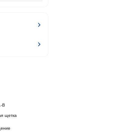
-B
ая щетка
ение