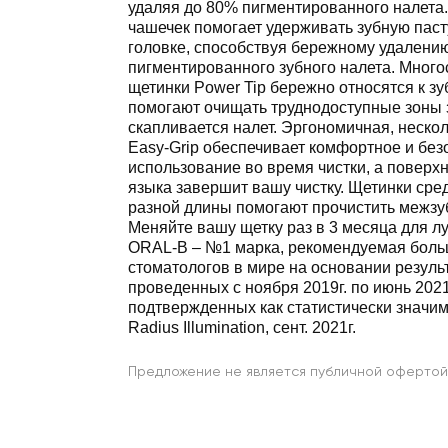
удаляя до 80% пигментированного налета
чашечек помогает удерживать зубную паст
головке, способствуя бережному удалени
пигментированного зубного налета. Мног
щетинки Power Tip бережно относятся к зу
помогают очищать труднодоступные зоны з
скапливается налет. Эргономичная, неско
Easy-Grip обеспечивает комфортное и без
использование во время чистки, а поверхн
языка завершит вашу чистку. Щетинки сре
разной длины помогают прочистить межзу
Меняйте вашу щетку раз в 3 месяца для лу
ORAL-B – №1 марка, рекомендуемая бол
стоматологов в мире на основании резуль
проведенных с ноября 2019г. по июнь 2021
подтвержденных как статистически значи
Radius Illumination, сент. 2021г.
Предложение не является публичной офертой