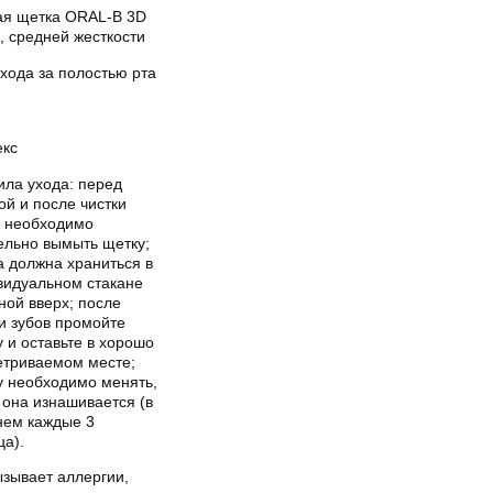
ая щетка ORAL-B 3D
, средней жесткости
хода за полостью рта
екс
ила ухода: перед
ой и после чистки
в необходимо
ельно вымыть щетку;
а должна храниться в
видуальном стакане
ной вверх; после
и зубов промойте
 и оставьте в хорошо
етриваемом месте;
у необходимо менять,
 она изнашивается (в
нем каждые 3
ца).
ызывает аллергии,