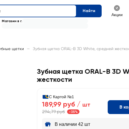
Найти
Акции
Магазин в г.
убные щетки
—
Зубная щетка ORAL-B 3D White, средней жестко
Зубная щетка ORAL-B 3D Wh
жесткости
С Картой №1
189,99 руб /
шт
В к
294,79 руб
-35%
В наличии 42 шт