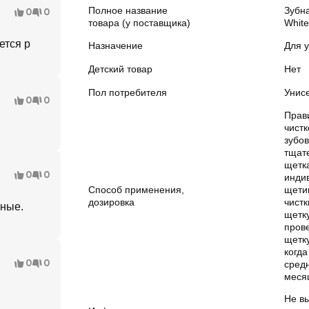
Полное название
Зубн
0
0
товара (у поставщика)
White
ется р
Назначение
Для у
Детский товар
Нет
Пол потребителя
Унис
0
0
Прав
чистк
зубо
тщат
щетк
0
0
инди
Способ применения,
щети
дозировка
чистк
ьные.
щетку
пров
щетк
когда
0
0
сред
меся
Не в