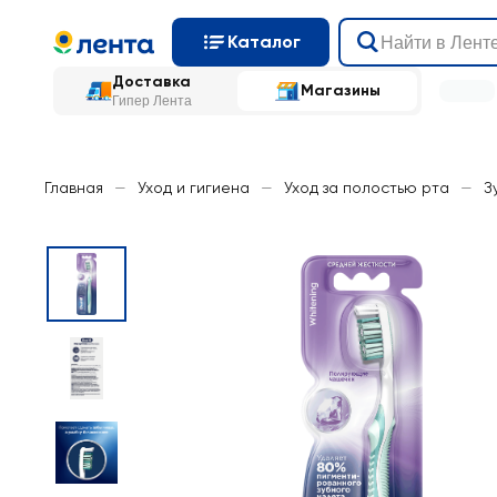
Каталог
Доставка
Магазины
Гипер Лента
Главная
—
Уход и гигиена
—
Уход за полостью рта
—
З