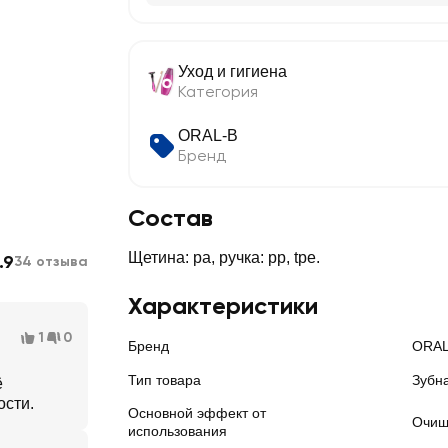
Уход и гигиена
Категория
ORAL-B
Бренд
Состав
Щетина: pa, ручка: pp, tpe.
.9
34 отзыва
Характеристики
1
0
Бренд
ORAL
Тип товара
Зубн
ё
ости.
Основной эффект от
Очищ
использования