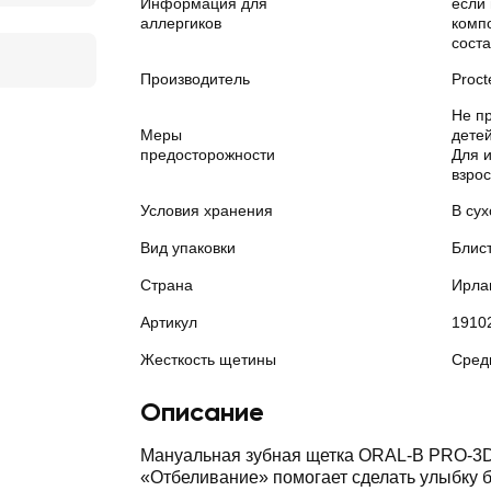
Информация для
если 
аллергиков
комп
соста
Производитель
Proc
Не п
Меры
детей
предосторожности
Для 
взро
Условия хранения
В сух
Вид упаковки
Блис
Страна
Ирла
Артикул
1910
Жесткость щетины
Сред
Описание
Мануальная зубная щетка ORAL-B PRO-3D
«Отбеливание» помогает сделать улыбку 