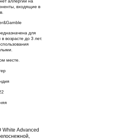
нет аллергии на
оненты, входящие в
в.
ter&Gamble
редназначена для
 в возрасте до 3 лет.
использования
слыми.
ом месте.
тер
ндия
22
няя
 White Advanced
белоснежной,