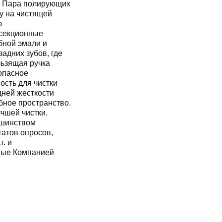
. Пара полирующих
у на чистящей
ю
осекционные
бной эмали и
адних зубов, где
льзящая ручка
опасное
ость для чистки
дней жесткости
бное пространство.
чшей чистки.
ьшинством
татов опросов,
г. и
мые Компанией