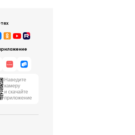
етях
приложение
Наведите
камеру
и скачайте
приложение