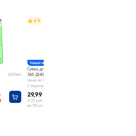
4.9
Наша марка
Губка для посуды
400мл
365 ДНЕЙ большая
5шт
Я
9х6,3х2,5см
Цена за 1 шт
ва,
С Картой №1
б
29,99 руб
ав
31,57 руб
до 155 шт