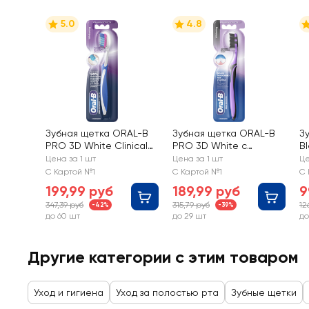
5.0
4.8
Зубная щетка ORAL-B
Зубная щетка ORAL-B
З
PRO 3D White Clinical
PRO 3D White с
B
Отбеливание
древесным углем
ч
Цена за 1 шт
Цена за 1 шт
Це
ж
С Картой №1
С Картой №1
С 
199,99 руб
189,99 руб
9
347,39 руб
315,79 руб
12
-42%
-39%
до 60 шт
до 29 шт
до
Другие категории с этим товаром
Уход и гигиена
Уход за полостью рта
Зубные щетки