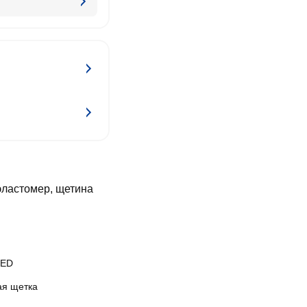
эластомер, щетина
MED
ая щетка