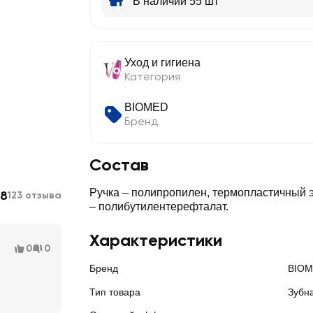
В наличии 55 шт
Уход и гигиена
Категория
BIOMED
Бренд
Состав
Ручка – полипропилен, термопластичный 
.8
123 отзыва
– полибутилентерефталат.
Характеристики
0
0
Бренд
BIO
Тип товара
Зубн