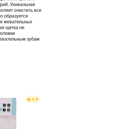
рий. Уникальная
оляет очистить все
то образуется
ия жевательных
ая щетка не
головки
жевательным зубам
4.8