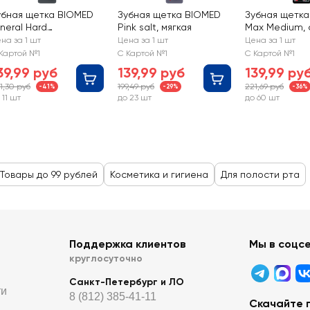
убная щетка BIOMED
Зубная щетка BIOMED
Зубная щетк
neral Hard
Pink salt, мягкая
Max Medium, 
омплексная, жесткая
на за 1 шт
Цена за 1 шт
Цена за 1 шт
Картой №1
С Картой №1
С Картой №1
39,99 руб
139,99 руб
139,99 ру
1,30 руб
199,49 руб
221,69 руб
-41%
-29%
-36%
 11 шт
до 23 шт
до 60 шт
Товары до 99 рублей
Косметика и гигиена
Для полости рта
Поддержка клиентов
Мы в соцс
круглосуточно
Санкт-Петербург и ЛО
ти
8 (812) 385-41-11
Скачайте 