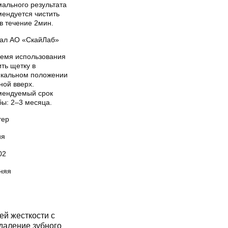
мального результата
мендуется чистить
в течение 2мин.
ал АО «СкайЛаб»
ремя использования
ть щетку в
икальном положении
ной вверх.
мендуемый срок
бы: 2–3 месяца.
тер
ия
02
няя
й жесткости с
даление зубного