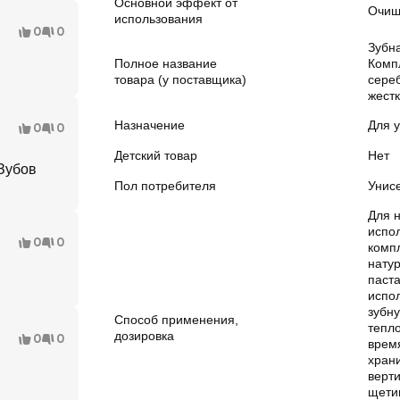
Основной эффект от
Очищ
использования
0
0
Зубн
Полное название
Комп
товара (у поставщика)
сере
жест
Назначение
Для у
0
0
Детский товар
Нет
 Зубов
Пол потребителя
Унис
Для 
испол
0
0
комп
нату
паст
испо
зубн
Способ применения,
тепл
дозировка
0
0
врем
храни
верт
щети