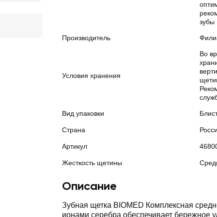
опти
реко
зубы 
Производитель
Фили
Во в
храни
верт
Условия хранения
щети
Реко
служ
Вид упаковки
Блис
Страна
Росс
Артикул
4680
Жесткость щетины
Сред
Описание
Зубная щетка BIOMED Комплексная средне
ионами серебра обеспечивает бережное у