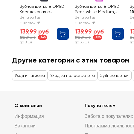
Зубная щетка BIOMED
Зубная щетка BIOMED
З
Комплексная с
Pearl white Medium,
Mi
древесным углем,
средняя
к
Цена за 1 шт
Цена за 1 шт
Це
средней жесткости
С Картой №1
С Картой №1
С 
139,99 руб
139,99 руб
1
189,49 руб
199,49 руб
24
-26%
-29%
до 8 шт
до 35 шт
до
Другие категории с этим товаром
Уход и гигиена
Уход за полостью рта
Зубные щетки
О компании
Покупателям
Информация
Забота о покупателях
Вакансии
Программа лояльнос