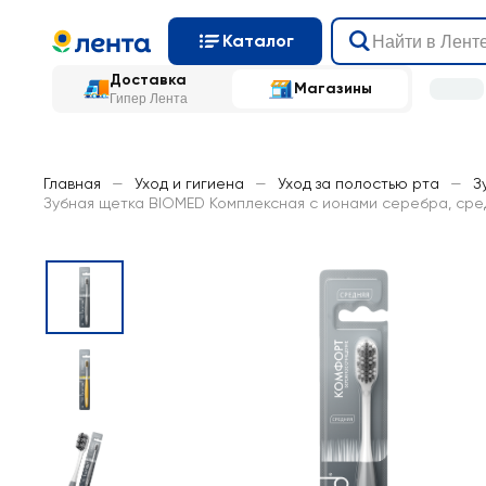
Каталог
Доставка
Магазины
Гипер Лента
Главная
—
Уход и гигиена
—
Уход за полостью рта
—
З
Зубная щетка BIOMED Комплексная с ионами серебра, сре