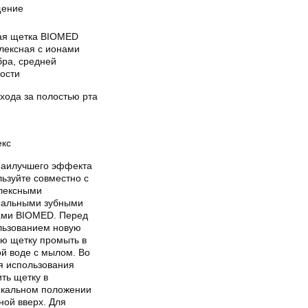
ение
ая щетка BIOMED
лексная с ионами
бра, средней
кости
хода за полостью рта
екс
наилучшего эффекта
ьзуйте совместно с
лексными
ральными зубными
ами BIOMED. Перед
льзованием новую
ую щетку промыть в
ой воде с мылом. Во
я использования
ть щетку в
икальном положении
ной вверх. Для