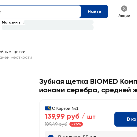
Найти
Акции
Магазин в г.
убные щетки
—
дней жесткости
Зубная щетка BIOMED Комп
ионами серебра, средней 
С Картой №1
139,99 руб /
шт
В к
189,49 руб
-26%