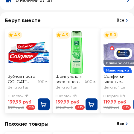
В наличии 27 шт
Берут вместе
Все
4.9
4.9
5.0
Баллы за отзы
Наша марка
Зубная паста
Шампунь для
Салфетки
COLGATE
100мл
всех типов
400мл
влажные
Тройное
волос
ЛЕНТА
Цена за 1 шт
Цена за 1 шт
Цена за 1 шт
действие
ЧИСТАЯ
антибактериа
С Картой №1
С Картой №1
С Картой №1
Экстра
ЛИНИЯ
льные
139,99 руб
159,99 руб
119,99 руб
отбеливание
Крапива, на
178,94 руб
273,69 руб
147,39 руб
-21%
-41%
-18%
для
отваре
восстановле
целебных
ния
трав
Похожие товары
Все
естественно
й белизны