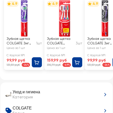
зубов с
4.9
4.9
4.9
первого
применения
Зубная щетка
Зубная щетка
Зубная щетка
COLGATE Зиг
1шт
COLGATE
3шт
COLGATE Зиг
Заг
Классика
Заг Древесны
Цена за 1 шт
Цена за 1 шт
Цена за 1 шт
многофункцион
здоровья
уголь
С Картой №1
С Картой №1
С Картой №1
альная, средней
многофункцион
многофункцио
99,99 руб
159,99 руб
99,99 руб
жесткости
альная,
альная, средн
131,59 руб
315,79 руб
131,59 руб
-24%
-49%
-24%
средней
жесткости
жесткости, 2+1
Уход и гигиена
Категория
COLGATE