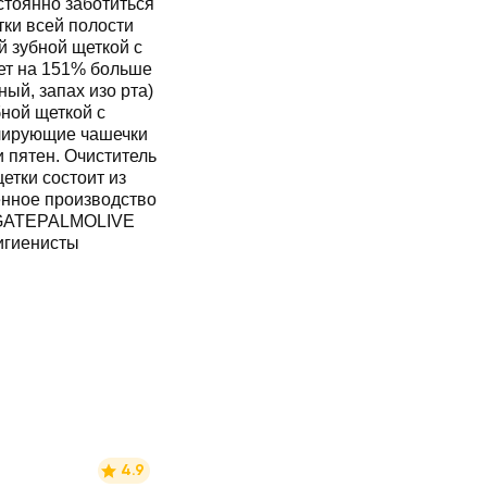
стоянно заботиться
тки всей полости
й зубной щеткой с
ает на 151% больше
ый, запах изо рта)
бной щеткой с
олирующие чашечки
 пятен. Очиститель
етки состоит из
енное производство
OLGATEPALMOLIVE
гигиенисты
4.9