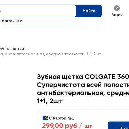
Найти
Акции
Магазин в г.
убные щетки
—
, антибактериальная, средней жесткости, 1+1, 2шт
Зубная щетка COLGATE 36
Суперчистота всей полости
антибактериальная, средн
1+1, 2шт
С Картой №1
299,00 руб /
шт
В к