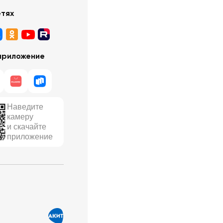
етях
приложение
Наведите
камеру
и скачайте
приложение