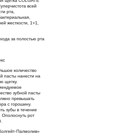
ая щетка COLGATE
Суперчистота всей
ти рта,
бактериальная,
ей жесткости, 1+1,
хода за полостью рта
екс
льшое количество
й пасты нанести на
ю щетку.
мендуемое
ество зубной пасты
олжно превышать
ера с горошину.
ть зубы в течение
. Ополоснуть рот
.
Колгейт-Палмолив»