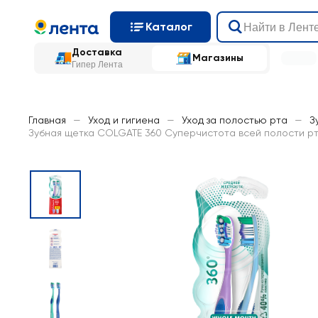
Каталог
Доставка
Магазины
Гипер Лента
Главная
—
Уход и гигиена
—
Уход за полостью рта
—
З
Зубная щетка COLGATE 360 Суперчистота всей полости рта