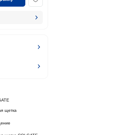
GATE
ая щетка
ение