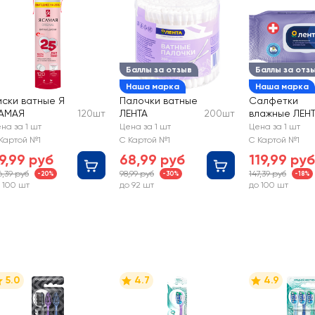
Баллы за отзыв
Баллы за отз
Наша марка
Наша марка
иски ватные Я
Палочки ватные
Салфетки
АМАЯ
120шт
ЛЕНТА
200шт
влажные ЛЕНТ
антибактери
на за 1 шт
Цена за 1 шт
Цена за 1 шт
ным эффекто
Картой №1
С Картой №1
С Картой №1
9,99 руб
68,99 руб
119,99 руб
6,39 руб
98,99 руб
147,39 руб
-20%
-30%
-18%
 100 шт
до 92 шт
до 100 шт
5.0
4.7
4.9