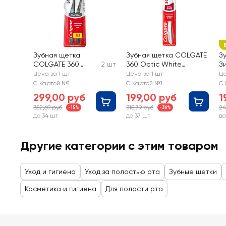
Зубная щетка
Зубная щетка COLGATE
З
COLGATE 360
2 шт
360 Optic White
З
Уголь, средней
отбеливающая,
у
Цена за 1 шт
Цена за 1 шт
Це
жесткости
средней жесткости
же
С Картой №1
С Картой №1
С 
299,00 руб
199,00 руб
1
352,69 руб
315,79 руб
24
-15%
-36%
до 34 шт
до 37 шт
до
Другие категории с этим товаром
Уход и гигиена
Уход за полостью рта
Зубные щетки
Косметика и гигиена
Для полости рта