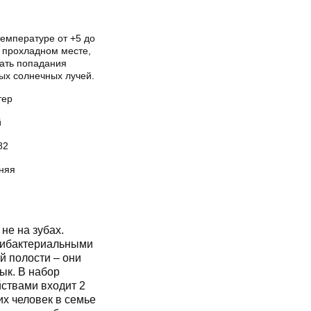
температуре от +5 до
в прохладном месте,
гать попадания
ых солнечных лучей.
тер
й
82
няя
не на зубах.
тибактериальными
й полости – они
ык. В набор
ствами входит 2
их человек в семье