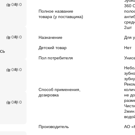
Зубн
0
0
360 
Полное название
полос
товара (у поставщика)
анти
средн
2шт
0
0
Назначение
Для у
Детский товар
Нет
сь
Пол потребителя
Унис
Небо
0
0
зубно
зубну
Реко
Способ применения,
колич
дозировка
не д
разм
0
0
Чисти
2мин
водой
Производитель
АО «