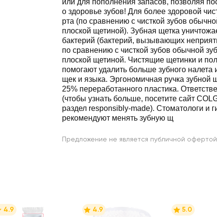
или для пополнения запасов, позволяя по
о здоровье зубов! Для более здоровой чис
рта (по сравнению с чисткой зубов обычно
плоской щетиной). Зубная щетка уничтож
бактерий (бактерий, вызывающих неприятн
по сравнению с чисткой зубов обычной зу
плоской щетиной. Чистящие щетинки и п
помогают удалить больше зубного налета и
щек и языка. Эргономичная ручка зубной щ
25% переработанного пластика. Ответств
(чтобы узнать больше, посетите сайт C
раздел responsibly-made). Стоматологи и 
рекомендуют менять зубную щ
Предложение не является публичной офертой
4.9
4.9
5.0