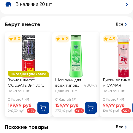
В наличии 20 шт
Берут вместе
Все
5.0
4.9
4.9
Выгодная упаковка
Зубная щетка
Шампунь для
Диски ватные
COLGATE Зиг Заг
всех типов
400мл
Я САМАЯ
Древесный уголь,
волос
Цена за 1 шт
Цена за 1 шт
Цена за 1 шт
средней жесткости,
ЧИСТАЯ
С Картой №1
С Картой №1
С Картой №1
2+1, 3шт
ЛИНИЯ
199,99 руб
159,99 руб
99,99 руб
Крапива, на
247,39 руб
273,69 руб
126,39 руб
-19%
-41%
-20%
отваре
целебных
трав
Похожие товары
Все