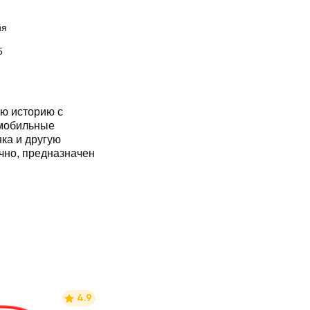
ия
5
ю историю с
омобильные
ка и другую
но, предназначен
4.9