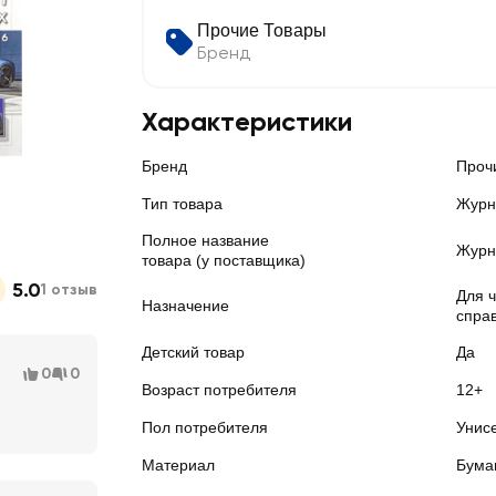
Прочие Товары
Бренд
Характеристики
Бренд
Проч
Тип товара
Журн
Полное название
Журн
товара (у поставщика)
5.0
1 отзыв
Для 
Назначение
спра
Детский товар
Да
0
0
Возраст потребителя
12+
Пол потребителя
Унис
Материал
Бума