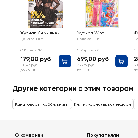
Журнал Семь дней
Журнал Winx
Ж
Цена за 1 шт
Цена за 1 шт
Це
С Картой №1
С Картой №1
С 
179,00 руб
699,00 руб
2
188,43 руб
735,79 руб
30
до 26 шт
до 1 шт
до
Другие категории с этим товаром
Канцтовары, хобби, книги
Книги, журналы, календари
О компании
Покупателям