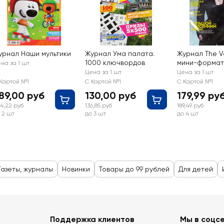
урнал Наши мультики
Журнал Ума палата.
Журнал The V
1000 ключвордов
мини-формат
на за 1 шт
Цена за 1 шт
Цена за 1 шт
Картой №1
С Картой №1
С Картой №1
89,00 руб
130,00 руб
179,99 ру
4,22 руб
136,85 руб
189,49 руб
 2 шт
до 3 шт
до 4 шт
Газеты, журналы
Новинки
Товары до 99 рублей
Для детей
Поддержка клиентов
Мы в соцс