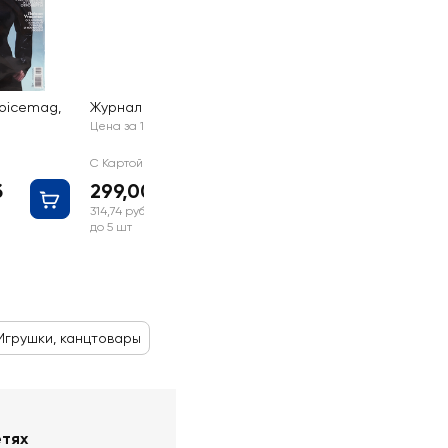
oicemag,
Журнал За рулем
Цена за 1 шт
С Картой №1
б
299,00 руб
314,74 руб
до 5 шт
Игрушки, канцтовары
етях