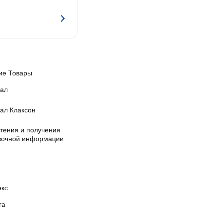
ие Товары
ал
ал Клаксон
чтения и получения
вочной информации
екс
га