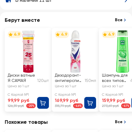
В наличии 11 шт
Берут вместе
Все
4.9
4.9
4.9
Диски ватные
Дезодорант-
Шампунь для
Я САМАЯ
120шт
антиперспир
150мл
всех типов
ант спрей
волос
Цена за 1 шт
Цена за 1 шт
Цена за 1 шт
женский
ЧИСТАЯ
С Картой №1
С Картой №1
С Картой №1
РЕКСОНА
ЛИНИЯ
99,99 руб
169,99 руб
159,99 руб
Яркий букет
Крапива, на
126,39 руб
315,79 руб
273,69 руб
-20%
-46%
-41%
отваре
целебных
трав
Похожие товары
Все