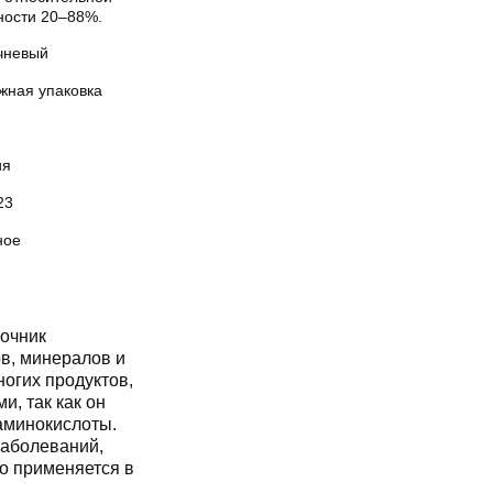
ности 20–88%.
чневый
жная упаковка
ия
23
ное
точник
в, минералов и
огих продуктов,
, так как он
аминокислоты.
заболеваний,
о применяется в