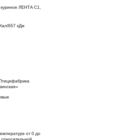
 куриное ЛЕНТА С1,
Кал/657 кДж
Птицефабрика
винская»
овые
Т
емпературе от 0 до
и относительной