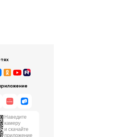
етях
приложение
Наведите
камеру
и скачайте
приложение