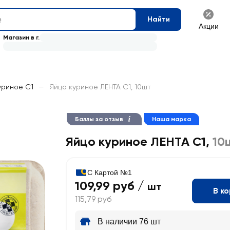
Найти
Акции
Магазин в г.
уриное С1
—
Яйцо куриное ЛЕНТА С1, 10шт
Баллы за отзыв
Наша марка
Яйцо куриное ЛЕНТА С1
,
10
С Картой №1
109,99 руб /
шт
В к
115,79 руб
В наличии 76 шт