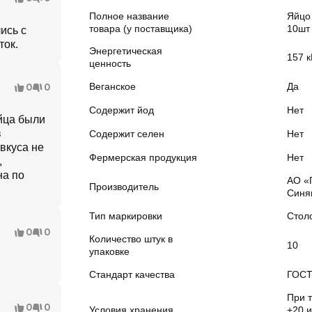
Полное название
Яйцо
товара (у поставщика)
10шт
ись с
ток.
Энергетическая
157 к
ценность
Веганское
Да
0
0
Содержит йод
Нет
йца были
в
Содержит селен
Нет
вкуса не
Фермерская продукция
Нет
,
на по
АО «
Производитель
Синя
Тип маркировки
Стол
0
0
Количество штук в
10
упаковке
Стандарт качества
ГОС
При т
0
0
Условия хранения
+20 