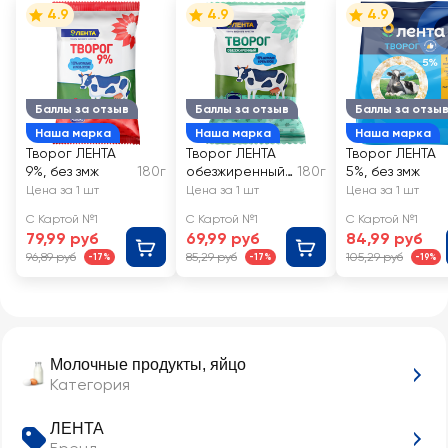
4.9
4.9
4.9
Баллы за отзыв
Баллы за отзыв
Баллы за отзы
Наша марка
Наша марка
Наша марка
Творог ЛЕНТА
Творог ЛЕНТА
Творог ЛЕНТА
9%, без змж
180г
обезжиренный,
180г
5%, без змж
без змж
Цена за 1 шт
Цена за 1 шт
Цена за 1 шт
С Картой №1
С Картой №1
С Картой №1
79,99 руб
69,99 руб
84,99 руб
96,89 руб
85,29 руб
105,29 руб
-17%
-17%
-19%
Молочные продукты, яйцо
Категория
ЛЕНТА