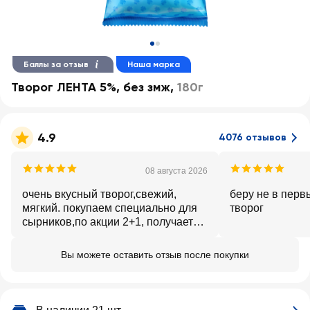
Баллы за отзыв
Наша марка
Творог ЛЕНТА 5%, без змж
,
180г
4.9
4076 отзывов
08 августа 2026
очень вкусный творог,свежий,
беру не в перв
мягкий. покупаем специально для
творог
сырников,по акции 2+1, получается
очень выгодно. можно конечно и с
сахаром и сметаной, тоже
Вы можете оставить отзыв после покупки
подойдет. творог не кислый, без
лишней воды.