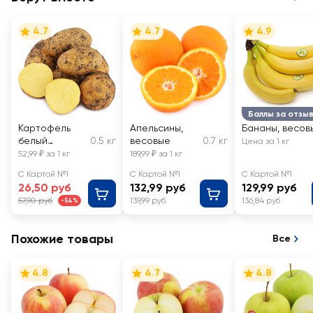
4.7
4.7
4.9
Баллы за отзы
Картофель
Апельсины,
Бананы, весов
белый
0.5 кг
весовые
0.7 кг
Цена за 1 кг
молодой,
52,99 ₽ за 1 кг
189,99 ₽ за 1 кг
весовой
С Картой №1
С Картой №1
С Картой №1
26,50 руб
132,99 руб
129,99 руб
57,90 руб
139,99 руб
136,84 руб
-54%
Похожие товары
Все
4.8
4.7
4.8