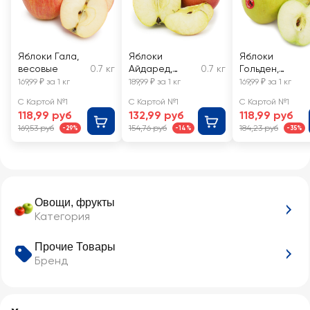
Яблоки Гала,
Яблоки
Яблоки
весовые
0.7 кг
Айдаред,
0.7 кг
Гольден,
весовые
весовые
169,99 ₽ за 1 кг
189,99 ₽ за 1 кг
169,99 ₽ за 1 кг
С Картой №1
С Картой №1
С Картой №1
118,99 руб
132,99 руб
118,99 руб
169,53 руб
154,76 руб
184,23 руб
-29%
-14%
-35%
Овощи, фрукты
Категория
Прочие Товары
Бренд