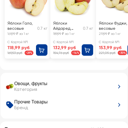
Яблоки Гала,
Яблоки
Яблоки Фуджи,
весовые
0.7 кг
Айдаред,
0.7 кг
весовые
весовые
169,99 ₽ за 1 кг
189,99 ₽ за 1 кг
219,99 ₽ за 1 кг
С Картой №1
С Картой №1
С Картой №1
118,99 руб
132,99 руб
153,99 руб
169,53 руб
154,76 руб
221,05 руб
-29%
-14%
-30%
Овощи, фрукты
Категория
Прочие Товары
Бренд