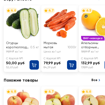
4.6
4.7
4.5
ВАУ-находка
Огурцы
Морковь
Апельсины
короткоплодн
0.5 кг
мытая
1000г
отборные
ые грунтовые,
Навел,
99,99 ₽ за 1 кг
Цена за 1 шт
189,99 ₽ за 1 кг
весовые
весовые
С Картой №1
С Картой №1
С Картой №1
50,00 руб
79,99 руб
132,99 руб
52,63 руб
84,29 руб
139,99 руб
Похожие товары
Все
4.8
4.7
4.6