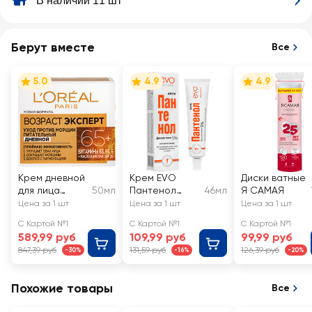
В наличии 11 шт
Берут вместе
Все
5.0
4.9
4.9
Крем дневной
Крем EVO
Диски ватные
для лица
50мл
Пантенол
46мл
Я САМАЯ
L'OREAL
универсальный
Цена за 1 шт
Цена за 1 шт
Цена за 1 шт
Возраст
С Картой №1
С Картой №1
С Картой №1
Эксперт 65+,
589,99 руб
109,99 руб
99,99 руб
против
847,39 руб
131,59 руб
126,39 руб
-30%
-16%
-20%
морщин SPF20
Похожие товары
Все