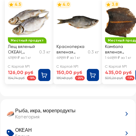
4.5
4.0
3.8
Местный продукт
Местный прод
Лещ вяленый
Красноперка
Камбала
ОКЕАН,
0.3 кг
вяленая
0.3 кг
вяленая
весовой
ОКЕАН,
ОКЕАН,
419,99 ₽ за 1 кг
499,99 ₽ за 1 кг
1 449,99 ₽ за 1 кг
весовая
весовая
С Картой №1
С Картой №1
С Картой №1
126,00 руб
150,00 руб
435,00 руб
154,74 руб
189,48 руб
505,26 руб
-18%
-20%
-13%
Рыба, икра, морепродукты
Категория
ОКЕАН