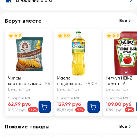
В наличии 6.0 кг
Берут вместе
Все
4.9
5.0
4.9
Чипсы
Масло
Кетчуп HEINZ
картофельные
70г
подсолнечн
1000мл
Томатный
ХРУСТЯЩИЙ
ое ОЛЕЙНА
Цена за 1 шт
Цена за 1 шт
Цена за 1 шт
КАРТОФЕЛЬ с
рафинирова
С Картой №1
С Картой №1
С Картой №1
солью, в
нное
62,99 руб
129,99 руб
109,00 руб
ломтиках
дезодориро
105,26 руб
157,89 руб
178,94 руб
-40%
-17%
-39%
ванное 1-й
сорт
Похожие товары
Все