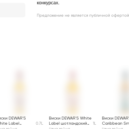
конкурсах.
Предложение не является публичной офертой
иски DEWAR'S
Виски DEWAR'S White
Виски DEWAR
hite Label
0.7L
Label шотландский
1L
Caribbean S
отландский
купажированный 40%
Шотландский
на за 1 шт
Цена за 1 шт
Цена за 1 шт