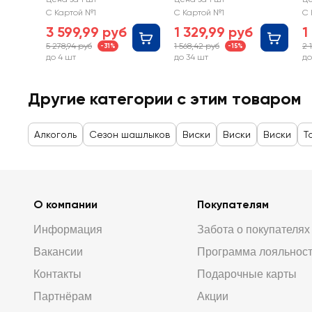
купажированный 12
купажированный
к
С Картой №1
С Картой №1
С 
лет 40%
40%
4
3 599,99 руб
1 329,99 руб
1
5 278,94 руб
1 568,42 руб
2 
-31%
-15%
до 4 шт
до 34 шт
до
Другие категории с этим товаром
Алкоголь
Сезон шашлыков
Виски
Виски
Виски
Т
О компании
Покупателям
Информация
Забота о покупателях
Вакансии
Программа лояльнос
Контакты
Подарочные карты
Партнёрам
Акции