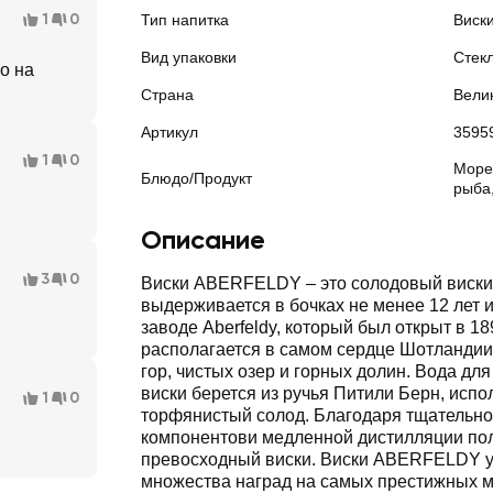
1
0
Тип напитка
Виск
Вид упаковки
Стек
о на
Страна
Вели
Артикул
3595
1
0
Море
Блюдо/Продукт
рыба
Описание
3
0
Виски ABERFELDY – это солодовый виски
выдерживается в бочках не менее 12 лет и производится на
заводе Aberfeldy, который был открыт в 1898 году. Винокурня
располагается в самом сердце Шотландии, среди
гор, чистых озер и горных долин. Вода дл
виски берется из ручья Питили Берн, используется средне-
1
0
торфянистый солод. Благодаря тщательному подбору
компонентови медленной дистилляции получается
превосходный виски. Виски ABERFELDY у
множества наград на самых престижных международных