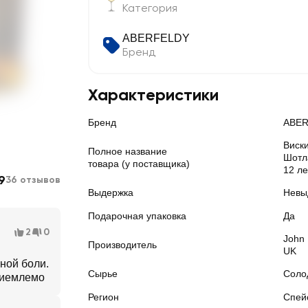
Категория
ABERFELDY
Бренд
Характеристики
Бренд
ABE
Виск
Полное название
Шотл
товара (у поставщика)
12 ле
9
36 отзывов
Выдержка
Невы
Подарочная упаковка
Да
2
0
John 
Производитель
UK
ной боли.
Сырье
Соло
риемлемо
Регион
Спей