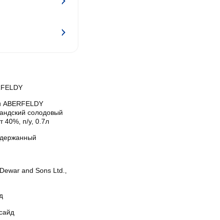
RFELDY
и ABERFELDY
андский солодовый
т 40%, п/у, 0.7л
держанный
Dewar and Sons Ltd.,
д
сайд