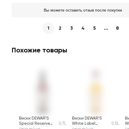
Вы можете оставить отзыв после покупки
1
2
3
4
5
...
8
Похожие товары
Виски DEWAR'S
Виски DEWAR'S
В
Special Reserve
0.7L
White Label
0.5L
W
шотландский
шотландский
ш
Цена за 1 шт
Цена за 1 шт
Це