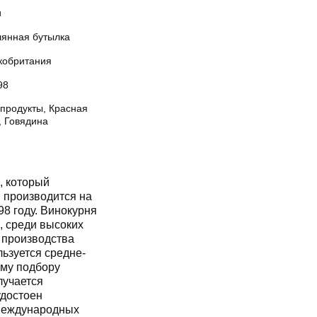
и
лянная бутылка
кобритания
98
продукты, Красная
, Говядина
, который
 высоких
я производства
достоен