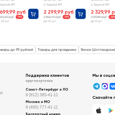
упажированный
купажирован
Картой №1
С Картой №1
С Картой №1
0%
лет 40%
 699,99 руб
2 299,99 руб
2 329,99 
105,26 руб
2 842,19 руб
3 157,89 руб
-19%
-19%
-26
 23 шт
до 12 шт
до 9 шт
овары до 99 рублей
Товары для праздника
Виски Шотландски
Поддержка клиентов
Мы в соцс
круглосуточно
Санкт-Петербург и ЛО
ти
8 (812) 385-41-11
Скачайте 
Москва и МО
8 (495) 777-41-11
Бесплатный номер