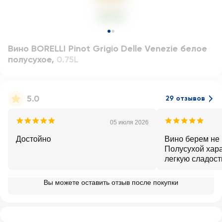
Вино BORELLI Pinot Grigio Delle Venezie белое
полусухое
,
0.75L
5.0
29 отзывов
05 июля 2026
Достойно
Вино берем не 
Полусухой хара
легкую сладост
приятный и сб
вкус.
Вы можете оставить отзыв после покупки