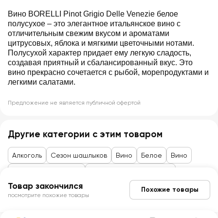
Вино BORELLI Pinot Grigio Delle Venezie белое
полусухое – это элегантное итальянское вино с
отличительным свежим вкусом и ароматами
цитрусовых, яблока и мягкими цветочными нотами.
Полусухой характер придает ему легкую сладость,
создавая приятный и сбалансированный вкус. Это
вино прекрасно сочетается с рыбой, морепродуктами и
легкими салатами.
Предложение не является публичной офертой
Другие категории с этим товаром
Алкоголь
Сезон шашлыков
Вино
Белое
Вино
Товары до 99 рублей
Слабоалкогольное вино
Товар закончился
Похожие товары
посмотрите похожие товары