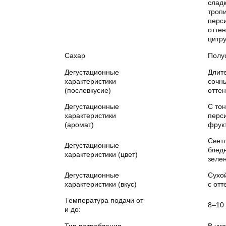
слад
тропи
перси
отте
цитр
Сахар
Полу
Дегустационные
Длит
характеристики
сочн
(послевкусие)
оттен
Дегустационные
С то
характеристики
перси
(аромат)
фрук
Свет
Дегустационные
блед
характеристики (цвет)
зеле
Дегустационные
Сухой
характеристики (вкус)
с отт
Температура подачи от
8–10
и до: