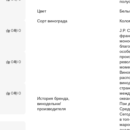
полус
Цвет
Белы
Сорт винограда
Коло
0
0
J.P. 
фран
моно
благ
особ
прои
0
0
рево
момен
Вино
расп
вино
стра
0
0
межд
История бренда,
океа
винодельни/
Пэи д
производителя
Сред
Сегод
в то
маро
анали