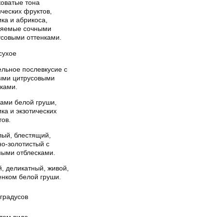
коватые тона
ческих фруктов,
ка и абрикоса,
няемые сочными
усовыми оттенками.
сухое
ельное послевкусие с
ыми цитрусовыми
ками.
нами белой груши,
ка и экзотических
тов.
лый, блестящий,
но-золотистый с
ными отблесками.
, деликатный, живой,
енком белой груши.
 градусов