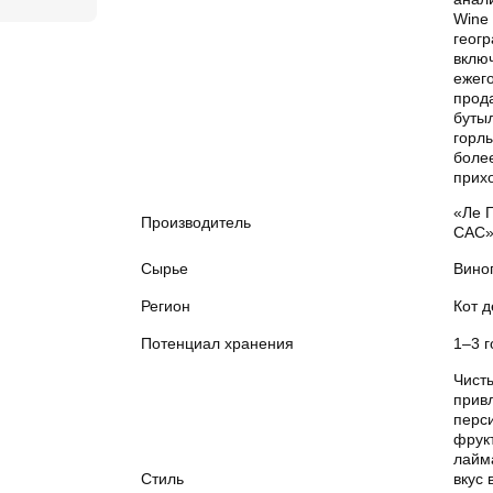
Wine 
геог
включ
ежег
прод
бутыл
горл
боле
прих
«Ле 
Производитель
САС
Сырье
Вино
Регион
Кот д
Потенциал хранения
1–3 г
Чист
прив
перси
фрук
лайм
Стиль
вкус 