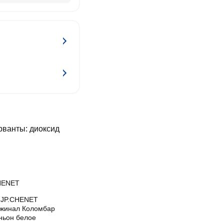
рванты: диоксид
HENET
 JP.CHENET
жинал Коломбар
ньон белое