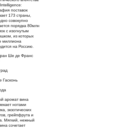
Intelligence:
рафия поставок
ает 173 страны,
одно совокупно
ается порядка 80млн
ок с изогнутым
ышком, из которых
е миллиона
одится на Россию.
Гран Ше де Франс
»
град
е Гасконь
ода
ый аромат вина
лекает нотами
ка, экзотических
тов, грейпфрута и
а. Мягкий, нежный
вина сочетает