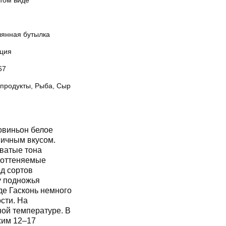
стом виде
лянная бутылка
ция
67
продукты, Рыба, Сыр
виньон белое
ничным вкусом.
оватые тона
, оттеняемые
д сортов
у подножья
де Гасконь немного
сти. На
ой температуре. В
жим 12–17