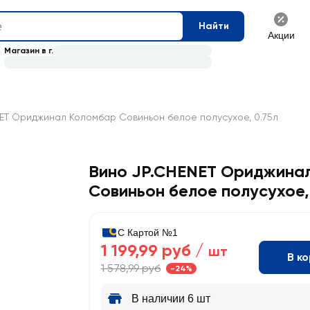
Найти
Акции
Магазин в г.
ET Ориджинал Коломбар Совиньон белое полусухое, 0.75л
Вино JP.CHENET Ориджина
Совиньон белое полусухое
С Картой №1
1 199,99 руб /
шт
В к
1 578,99 руб
-24%
В наличии 6 шт