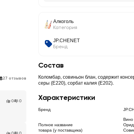
Алкоголь
Категория
JP.CHENET
Бренд
Состав
Коломбар, совиньон блан, содержит консе
8
27 отзывов
серы (E220), сорбат калия (E202).
Характеристики
0
0
Бренд
JP.C
Вино
Полное название
Орид
товара (у поставщика)
Сови
0
0