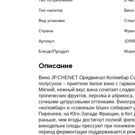
Тип потребления
В чи
Тип напитка
Вино
Вид упаковки
Стек
Страна
Фран
Артикул
1099
Блюдо/Продукт
Море
Описание
Вино JP.CHENET Ориджинал Коломбар Со
полусухое – приятное белое вино с гармо
Мягкий, нежный вкус вина сочетает сладк
тропических фруктов, персика и абрикоса
сочными цитрусовыми оттенками. Виногра
«коломбар» и «совиньон блан» собирают 
Пиренеев, на Юго-Западе Франции, в Кот 
раньше, чем ягоды достигнут полной зрело
винодельне плоды прессуют при пониженн
период ферментации поддерживается ре