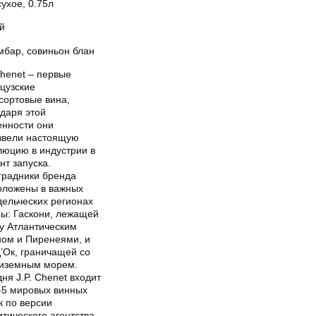
ухое, 0.75л
й
мбар, совиньон блан
Chenet – первые
цузские
сортовые вина,
одаря этой
енности они
звели настоящую
люцию в индустрии в
т запуска.
градники бренда
оложены в важных
дельческих регионах
ны: Гаскони, лежащей
у Атлантическим
ном и Пиренеями, и
’Ок, граничащей со
иземным морем.
ня J.P. Chenet входит
п-5 мировых винных
к по версии
тического агентства