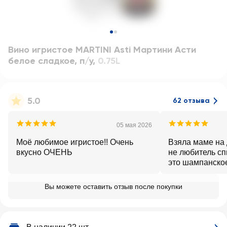
Вино игристое MARTINI Asti Мартини Асти
белое сладкое, п/у
,
0.75L
5.0
62 отзыва
05 мая 2026
Моё любимое игристое!! Очень
Взяла маме на 
вкусно ОЧЕНЬ
не любитель сп
это шампанско
пила. Такое оно
кислоты, без с
Вы можете оставить отзыв после покупки
не болит от нег