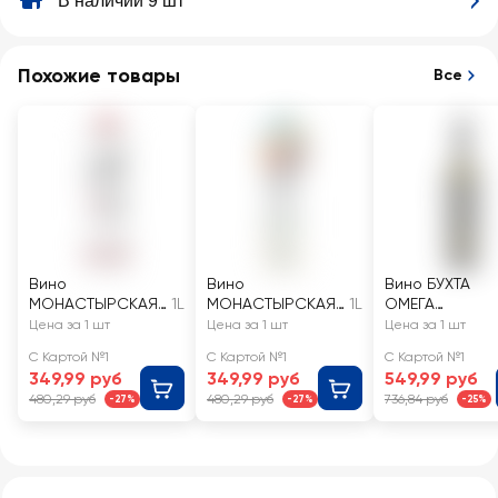
В наличии 9 шт
Похожие товары
Все
Вино
Вино
Вино БУХТА
МОНАСТЫРСКАЯ
1L
МОНАСТЫРСКАЯ
1L
ОМЕГА
ТРАПЕЗА красное
ТРАПЕЗА белое
Совиньон
Цена за 1 шт
Цена за 1 шт
Цена за 1 шт
сухое
полусладкое
белое сухое
С Картой №1
С Картой №1
С Картой №1
349,99 руб
349,99 руб
549,99 руб
480,29 руб
480,29 руб
736,84 руб
-27%
-27%
-25%