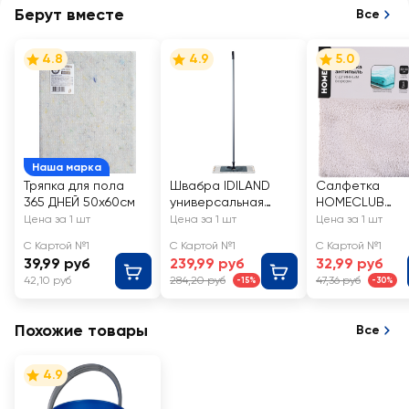
Берут вместе
Все
4.8
4.9
5.0
Наша марка
Тряпка для пола
Швабра IDILAND
Салфетка
365 ДНЕЙ 50х60см
универсальная
HOMECLUB
120см, с насадкой,
30x30см анти
Цена за 1 шт
Цена за 1 шт
Цена за 1 шт
Арт. 231214790/007
пыль, с длинны
С Картой №1
С Картой №1
С Картой №1
ворсом,
39,99 руб
239,99 руб
32,99 руб
микрофибра,
42,10 руб
284,20 руб
47,36 руб
-15%
-30%
Арт. 9128
Похожие товары
Все
4.9