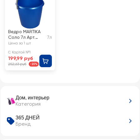
Ведро MARTIKA
Соло 7л Арт.
7л
C632
Цена за 1 шт
С Картой №1
199,99 руб
252,63 руб
-20%
Дом, интерьер
Категория
365 ДНЕЙ
Бренд