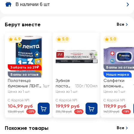
В наличии 6 шт
Берут вместе
Все
4.9
5.0
5.0
Забрать за 29₽
Баллы за отзы
Баллы за отзыв
Наша марка
Полотенца
Зубная
Салфетки
бумажные ЛЕНТА
1шт
паста
130г/100мл
влажные
2 слоя
SPLAT
ЛЕНТА с
Цена за 1 шт
Цена за 1 шт
Цена за 1 шт
Отбелив
антибактери
С Картой №1
С Картой №1
С Картой №1
ание
альным
104,99 руб
199,99 руб
119,99 руб
профес
эффектом
136,89 руб
315,78 руб
147,39 руб
-23%
-36%
-18%
сиональ
ная
Похожие товары
Все