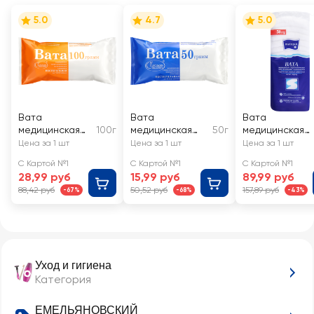
5.0
4.7
5.0
Вата
Вата
Вата
медицинская
100г
медицинская
50г
медицинская
ЕМЕЛЬЯНОВСК
ЕМЕЛЬЯНОВСКИ
нестерильная
Цена за 1 шт
Цена за 1 шт
Цена за 1 шт
ИЙ
Й
MATOPAT
С Картой №1
С Картой №1
С Картой №1
гигроскопичес
гидроскопическ
28,99 руб
15,99 руб
89,99 руб
кая
ая
88,42 руб
50,52 руб
157,89 руб
-67%
-68%
-43%
гигиеническая
хирургическая
хлопковая
хлопковая
нестерильная
нестерильная
Уход и гигиена
Категория
ЕМЕЛЬЯНОВСКИЙ