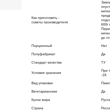
Замо
опуст
кипя
пред
Как приготовить -
подсо
советы производителя
600г 
Пере
кипен
до го
Порционный
Нет
Полуфабрикат
Да
Стандарт качества
ТУ
При 
Условия хранения
-18.
Вид упаковки
Паке
Вегетарианские
Да
Кухни мира
Русс
Страна
Росс