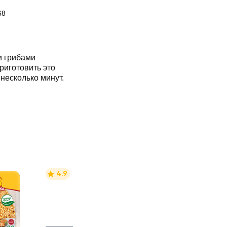
68
и грибами
риготовить это
несколько минут.
4.9