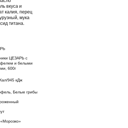
масло
ль вкуса и
ат калия, перец
урузный, мука
сид титана.
РЬ
ники ЦЕЗАРЬ с
офелем и белыми
ми, 600г
Кал/945 кДж
офель, Белые грибы
роженный
нут
«Морозко»