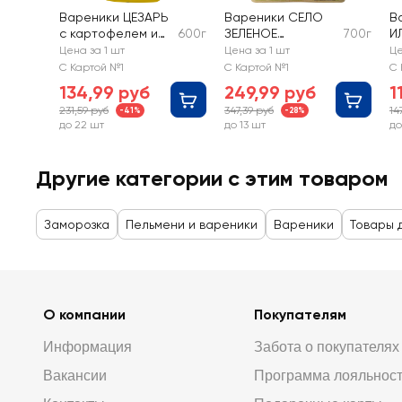
Вареники ЦЕЗАРЬ
Вареники СЕЛО
В
с картофелем и
600г
ЗЕЛЕНОЕ
700г
И
жареным лучком
Фермерский обед,
к
Цена за 1 шт
Цена за 1 шт
Це
с картофелем и
г
С Картой №1
С Картой №1
С 
белыми грибами
134,99 руб
249,99 руб
1
231,59 руб
347,39 руб
14
-41%
-28%
до 22 шт
до 13 шт
до
Другие категории с этим товаром
Заморозка
Пельмени и вареники
Вареники
Товары 
О компании
Покупателям
Информация
Забота о покупателях
Вакансии
Программа лояльнос