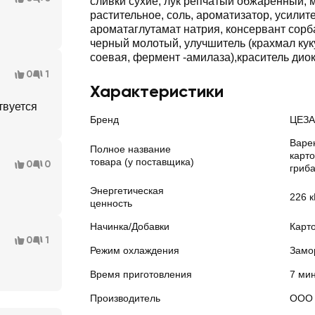
сливки сухие, лук репчатый обжаренный, 
растительное, соль, ароматизатор, усилите
ароматаглутамат натрия, консервант сорб
черный молотый, улучшитель (крахмал кук
соевая, фермент -амилаза),краситель диок
0
1
Характеристики
твуется
Бренд
ЦЕЗА
Варе
Полное название
карт
товара (у поставщика)
0
0
гриба
Энергетическая
226 к
ценность
Начинка/Добавки
Карт
0
1
Режим охлаждения
Замо
Время приготовления
7 ми
Производитель
ООО 