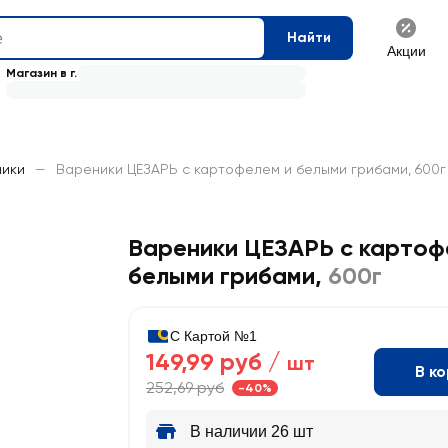
Найти
Акции
Магазин в г.
ики
—
Вареники ЦЕЗАРЬ с картофелем и белыми грибами, 600г
Вареники ЦЕЗАРЬ с картоф
белыми грибами
,
600г
С Картой №1
149,99 руб /
шт
В к
252,69 руб
-40%
В наличии 26 шт