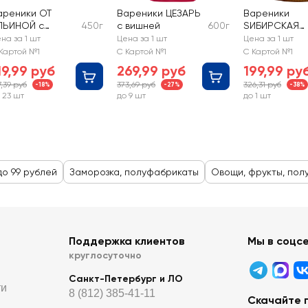
ареники ОТ
Вареники ЦЕЗАРЬ
Вареники
ЛЬИНОЙ с
450г
с вишней
600г
SИБИРСКАЯ
артофелем и
КОЛЛЕКЦИЯ с
на за 1 шт
Цена за 1 шт
Цена за 1 шт
рибами
картофелем 
Картой №1
С Картой №1
С Картой №1
зеленью
19,99 руб
269,99 руб
199,99 ру
7,39 руб
373,69 руб
326,31 руб
-18%
-27%
-38%
 23 шт
до 9 шт
до 1 шт
до 99 рублей
Заморозка, полуфабрикаты
Овощи, фрукты, пол
Поддержка клиентов
Мы в соцс
круглосуточно
Санкт-Петербург и ЛО
ти
8 (812) 385-41-11
Скачайте 