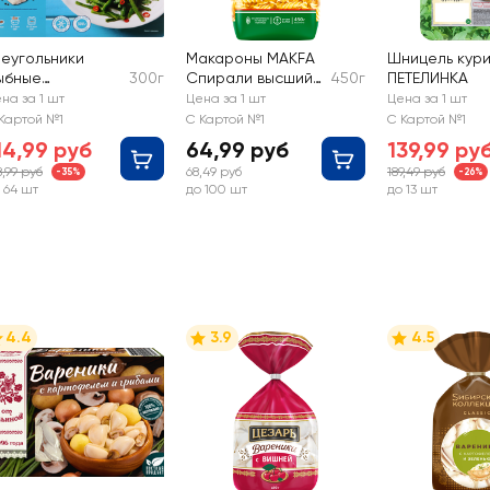
реугольники
Макароны MAKFA
Шницель кур
ыбные
300г
Спирали высший
450г
ПЕТЕЛИНКА
амороженные
сорт
на за 1 шт
Цена за 1 шт
Цена за 1 шт
OLAR в
Картой №1
С Картой №1
С Картой №1
анировке
14,99 руб
64,99 руб
139,99 ру
8,99 руб
68,49 руб
189,49 руб
-35%
-26%
 64 шт
до 100 шт
до 13 шт
4.4
3.9
4.5