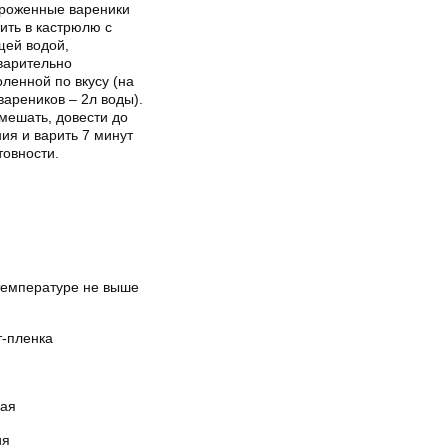
роженные вареники
ить в кастрюлю с
щей водой,
варительно
ленной по вкусу (на
вареников – 2л воды).
мешать, довести до
ия и варить 7 минут
товности.
температуре не выше
т-пленка
кая
ия