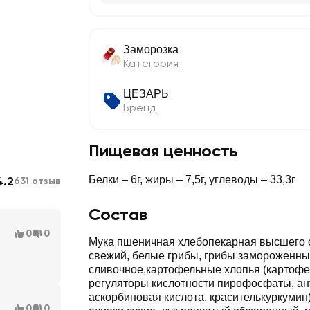
Заморозка
Категория
ЦЕЗАРЬ
Бренд
Пищевая ценность
4.2
Белки – 6г, жиры – 7,5г, углеводы – 33,3г
631 отзыв
Состав
0
0
Мука пшеничная хлебопекарная высшего с
свежий, белые грибы, грибы замороженны
сливочное,картофельные хлопья (картофе
регуляторы кислотности пирофосфаты, ан
аскорбиновая кислота, красителькуркумин)
0
0