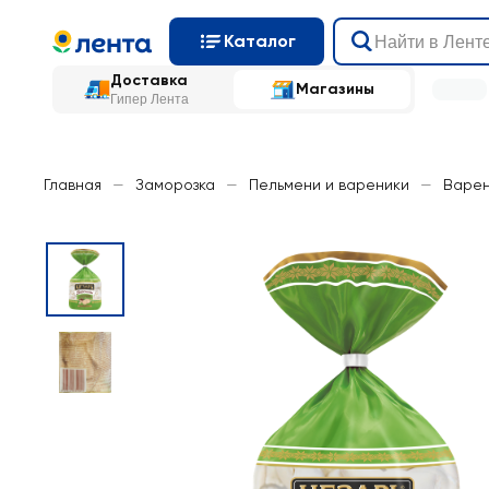
Каталог
Доставка
Магазины
Гипер Лента
Главная
—
Заморозка
—
Пельмени и вареники
—
Варен