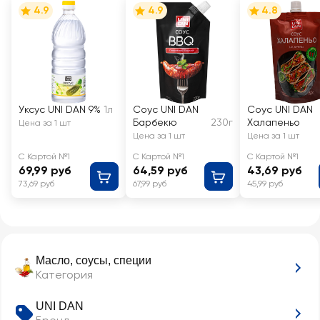
4.9
4.9
4.8
Уксус UNI DAN 9%
1л
Соус UNI DAN
Соус UNI DAN
Барбекю
230г
Халапеньо
Цена за 1 шт
Цена за 1 шт
Цена за 1 шт
С Картой №1
С Картой №1
С Картой №1
69,99 руб
64,59 руб
43,69 руб
73,69 руб
67,99 руб
45,99 руб
Масло, соусы, специи
Категория
UNI DAN