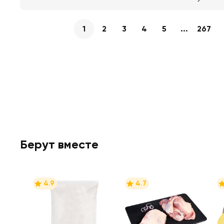
1
2
3
4
5
...
267
Берут вместе
4.9
4.7