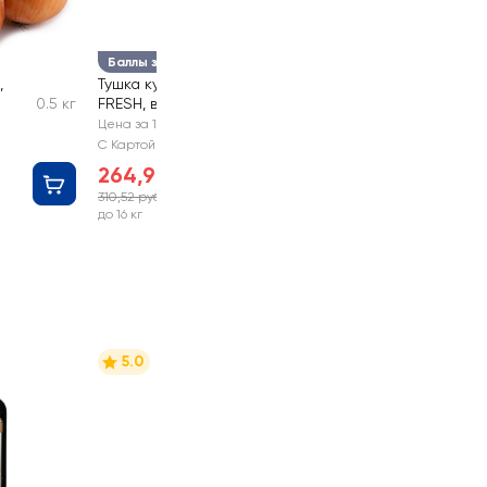
Баллы за отзыв
,
Тушка куриная ЛЕНТА
0.5 кг
FRESH, весовая
Цена за 1 кг
С Картой №1
264,99 руб
310,52 руб
-14%
до 16 кг
5.0