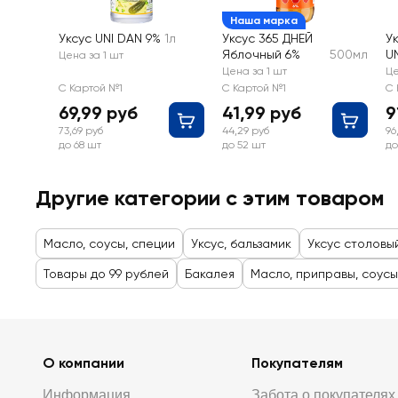
Наша марка
Уксус UNI DAN 9%
1л
Уксус 365 ДНЕЙ
У
Яблочный 6%
500мл
U
Цена за 1 шт
Цена за 1 шт
Це
С Картой №1
С Картой №1
С 
69,99 руб
41,99 руб
9
73,69 руб
44,29 руб
96
до 68 шт
до 52 шт
до
Другие категории с этим товаром
Масло, соусы, специи
Уксус, бальзамик
Уксус столовый
Товары до 99 рублей
Бакалея
Масло, приправы, соусы
О компании
Покупателям
Информация
Забота о покупателях