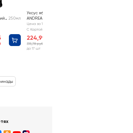
Уксус яблочный
кий
250мл
ANDREA MILANO
500мл
Цена за 1 шт
С Картой №1
б
224,99 руб
315,78 руб
-28%
до 17 шт
инады
етях