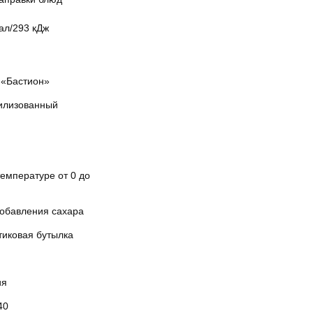
ал/293 кДж
«Бастион»
илизованный
емпературе от 0 до
добавления сахара
тиковая бутылка
ия
40