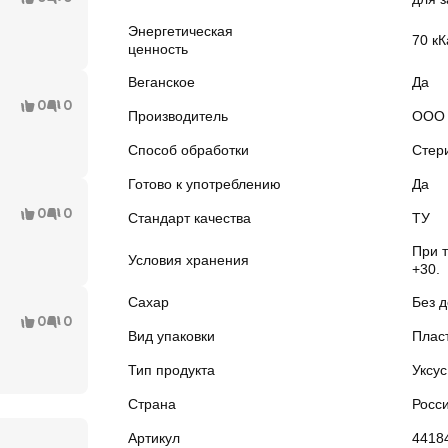
Энергетическая
70 кК
ценность
Веганское
Да
0
0
Производитель
ООО 
Способ обработки
Стер
Готово к употреблению
Да
0
0
Стандарт качества
ТУ
При т
Условия хранения
+30.
Сахар
Без 
0
0
Вид упаковки
Плас
Тип продукта
Уксус
Страна
Росс
Артикул
4418