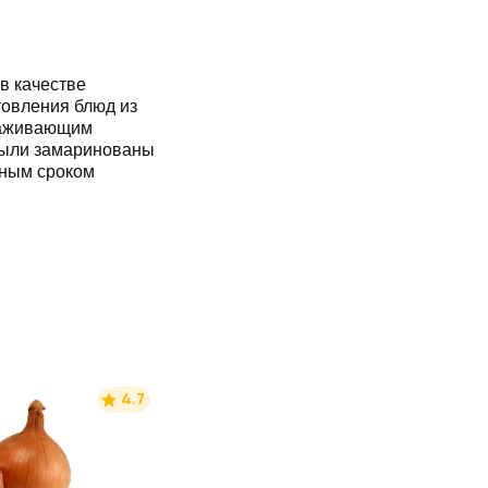
в качестве
товления блюд из
раживающим
были замаринованы
ьным сроком
4.7