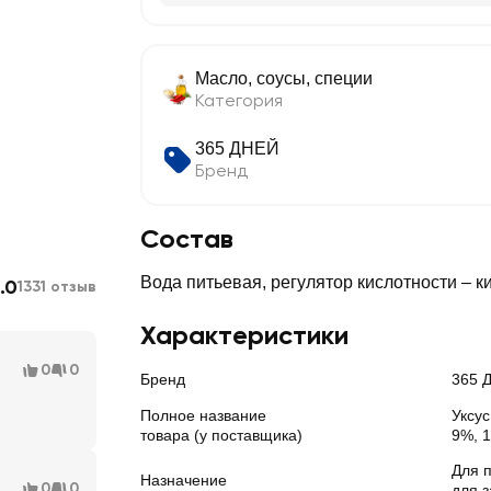
Масло, соусы, специи
Категория
365 ДНЕЙ
Бренд
Состав
Вода питьевая, регулятор кислотности – к
.0
1331 отзыв
Характеристики
0
0
Бренд
365 
Полное название
Уксу
товара (у поставщика)
9%, 
Для 
Назначение
0
0
для 