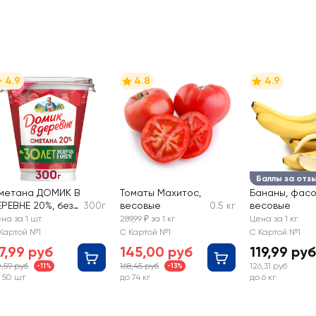
4.9
4.8
4.9
Баллы за отз
метана ДОМИК В
Томаты Махитос,
Бананы, фасо
ЕРЕВНЕ 20%, без
300г
весовые
0.5 кг
весовые
мж
на за 1 шт
289,99 ₽ за 1 кг
Цена за 1 кг
Картой №1
С Картой №1
С Картой №1
7,99 руб
145,00 руб
119,99 руб
0,59 руб
168,45 руб
126,31 руб
-11%
-13%
 50 шт
до 74 кг
до 6 кг