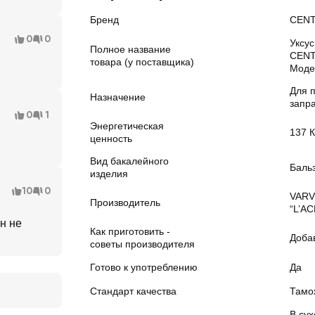
Бренд
CEN
0
0
Уксу
Полное название
CENT
товара (у поставщика)
Моде
Для 
Назначение
запр
0
1
Энергетическая
137 
ценность
Вид бакалейного
Баль
изделия
10
0
VARV
Производитель
“L’A
н не
Как приготовить -
Добав
советы производителя
Готово к употреблению
Да
Стандарт качества
Тамо
В су