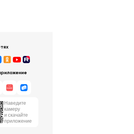
етях
приложение
Наведите
камеру
и скачайте
приложение