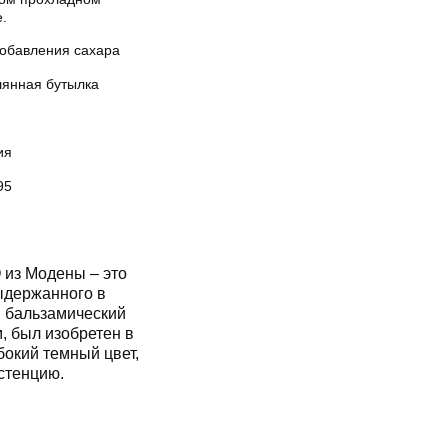
.
добавления сахара
лянная бутылка
ия
95
из Модены – это
ыдержанного в
й бальзамический
, был изобретен в
бокий темный цвет,
стенцию.