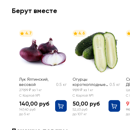
Берут вместе
4.7
4.6
Лук Ялтинский,
Огурцы
С
весовой
0.5 кг
короткоплодные
0.5 кг
Д
грунтовые,
з
279,99 ₽ за 1 кг
99,99 ₽ за 1 кг
Це
весовые
С Картой №1
С Картой №1
С 
140,00 руб
50,00 руб
9
147,40 руб
52,63 руб
11
до 5 кг
до 107 кг
до