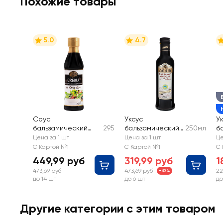
Похожие товары
5.0
4.7
Соус
Уксус
У
бальзамический
295
бальзамический
250мл
б
CENTO PERCENTO из
FILIPPO BERIO
D
Цена за 1 шт
Цена за 1 шт
Це
Модены
и
С Картой №1
С Картой №1
С 
449,99 руб
319,99 руб
1
473,69 руб
473,69 руб
22
-32%
до 14 шт
до 6 шт
до
Другие категории с этим товаром