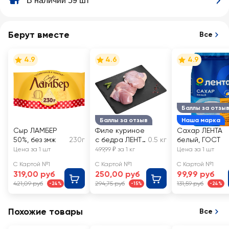
В наличии 59 шт
Берут вместе
Все
4.9
4.6
4.9
Баллы за отзы
Баллы за отзыв
Наша марка
Сыр ЛАМБЕР
Филе куриное
Сахар ЛЕНТА
50%, без змж
230г
с бедра ЛЕНТА
0.5 кг
белый, ГОСТ
FRESH,
Цена за 1 шт
499,99 ₽ за 1 кг
Цена за 1 шт
весовое
С Картой №1
С Картой №1
С Картой №1
319,00 руб
250,00 руб
99,99 руб
421,09 руб
294,75 руб
131,59 руб
-24%
-15%
-24%
Похожие товары
Все