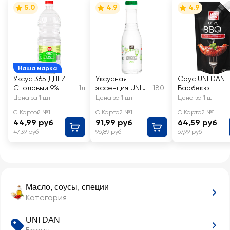
5.0
4.9
4.9
Наша марка
Уксус 365 ДНЕЙ
Уксусная
Соус UNI DAN
Столовый 9%
1л
эссенция UNI
180г
Барбекю
DAN 70%
Цена за 1 шт
Цена за 1 шт
Цена за 1 шт
С Картой №1
С Картой №1
С Картой №1
44,99 руб
91,99 руб
64,59 руб
47,39 руб
96,89 руб
67,99 руб
Масло, соусы, специи
Категория
UNI DAN