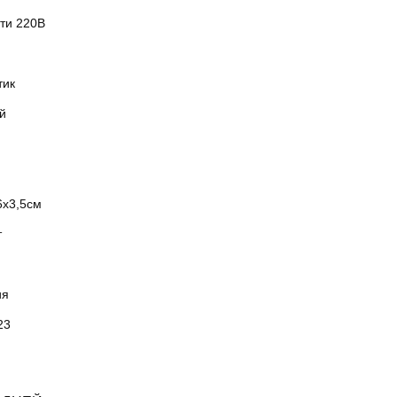
ети 220В
тик
й
6x3,5см
т
ия
23