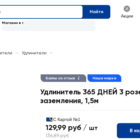
Найти
Акции
Магазин в г.
нители
—
Удлинители
—
Баллы за отзыв
Наша марка
Удлинитель 365 ДНЕЙ 3 роз
заземления, 1,5м
С Картой №1
129,99 руб /
шт
В к
136,89 руб