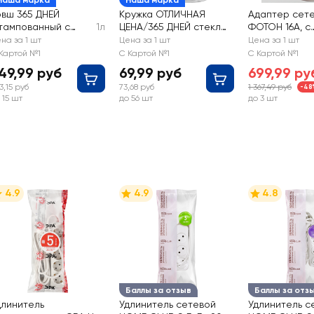
Наша марка
Наша марка
овш 365 ДНЕЙ
Кружка ОТЛИЧНАЯ
Адаптер сет
тампованный с
1л
ЦЕНА/365 ДНЕЙ стекло
ФОТОН 16А, с
нтипригарным
250мл Арт. 13с1649
заземлением, 
на за 1 шт
Цена за 1 шт
Цена за 1 шт
окрытием, с ручкой,
USB-A + 1USB
Картой №1
С Картой №1
С Картой №1
см, 1л, Арт.
быстрая заря
49,99 руб
69,99 руб
699,99 ру
NEVLCK65114
белый, Арт. 2
3,15 руб
73,68 руб
1 367,49 руб
-48
 15 шт
до 56 шт
до 3 шт
4.9
4.9
4.8
Баллы за отзыв
Баллы за отз
длинитель
Удлинитель сетевой
Удлинитель с