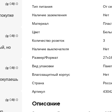
0
0
Тип питания
От с
Наличие заземления
Нет
покупке
Материал
Плас
Цвет
Белы
0
0
Количество розеток
3
ый, но
Наличие выключателя
Нет
Размер/Формат
27x1
Вид упаковки
Паке
0
0
Влагозащитный корпус
Нет
покупаешь
Страна
Росс
Артикул
4304
0
0
Описание
о,