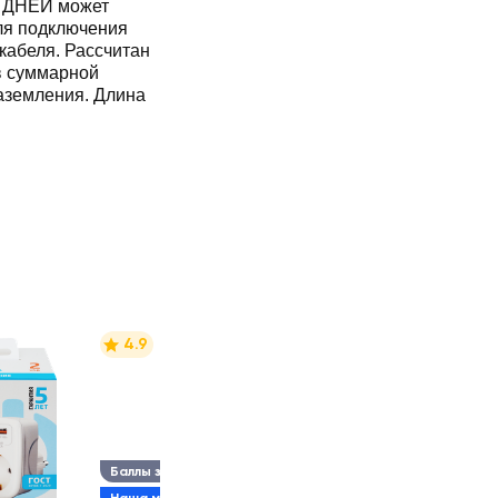
5 ДНЕЙ может
й
аземления. Длина
4.9
Баллы за отзыв