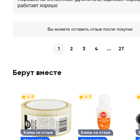
работает хорошо
Вы можете оставить отзыв после покупки
1
2
3
4
...
27
Берут вместе
4.8
4.9
Баллы за отзыв
Баллы за отзыв