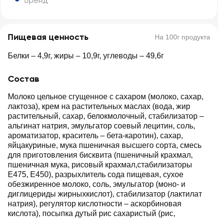
Бренд
Пищевая ценность
На 100г продукта
Белки – 4,9г, жиры – 10,9г, углеводы – 49,6г
Состав
Молоко цельное сгущенное с сахаром (молоко, сахар,
лактоза), крем на растительных маслах (вода, жир
растительный, сахар, белокмолочный, стабилизатор –
альгинат натрия, эмульгатор соевый лецитин, соль,
ароматизатор, краситель – бета-каротин), сахар,
яйцакуриные, мука пшеничная высшего сорта, смесь
для приготовления бисквита (пшеничный крахмал,
пшеничная мука, рисовый крахмал,стабилизаторы
Е475, Е450), разрыхлитель сода пищевая, сухое
обезжиренное молоко, соль, эмульгатор (моно- и
диглицериды жирныхкислот), стабилизатор (лактилат
натрия), регулятор кислотности – аскорбиновая
кислота), посыпка дутый рис сахаристый (рис,