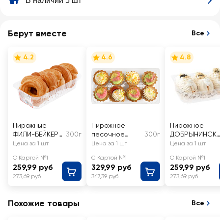
В наличии 5 шт
Берут вместе
Все
4.2
4.6
4.8
Пирожные
Пирожное
Пирожное
ФИЛИ-БЕЙКЕР
300г
песочное
300г
ДОБРЫНИНСК
Кольца
ФИЛИ-БЕЙКЕР
Й Графские
Цена за 1 шт
Цена за 1 шт
Цена за 1 шт
заварные 5шт
Корзиночка
развалины
С Картой №1
С Картой №1
С Картой №1
259,99 руб
329,99 руб
259,99 руб
273,69 руб
347,39 руб
273,69 руб
Похожие товары
Все