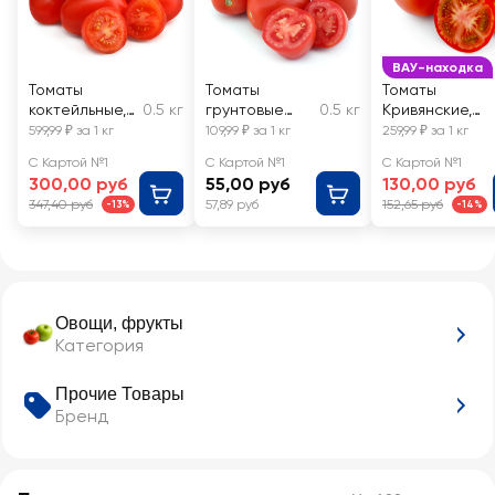
ВАУ-находка
Томаты
Томаты
Томаты
коктейльные,
0.5 кг
грунтовые
0.5 кг
Кривянские,
весовые
сливовидные,
весовые
599,99 ₽ за 1 кг
109,99 ₽ за 1 кг
259,99 ₽ за 1 кг
весовые
С Картой №1
С Картой №1
С Картой №1
300,00 руб
55,00 руб
130,00 руб
347,40 руб
57,89 руб
152,65 руб
-13%
-14%
Овощи, фрукты
Категория
Прочие Товары
Бренд