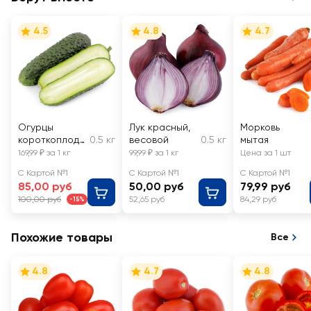
4.5
4.8
4.7
Огурцы
Лук красный,
Морковь
короткоплодн
0.5 кг
весовой
0.5 кг
мытая
ые колючие,
169,99 ₽ за 1 кг
99,99 ₽ за 1 кг
Цена за 1 шт
весовые
С Картой №1
С Картой №1
С Картой №1
85,00 руб
50,00 руб
79,99 руб
100,00 руб
52,65 руб
84,29 руб
-15%
Похожие товары
Все
4.8
4.7
4.8