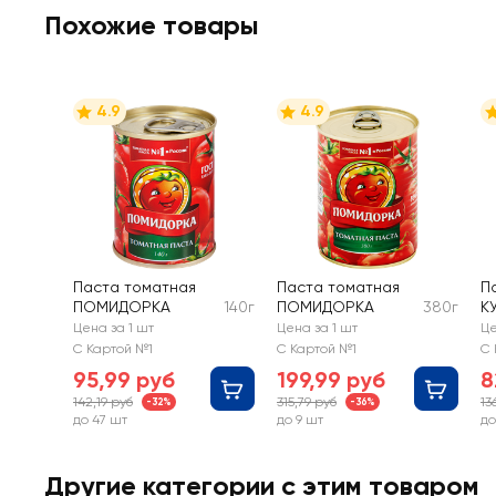
Похожие товары
4.9
4.9
Паста томатная
Паста томатная
П
ПОМИДОРКА
140г
ПОМИДОРКА
380г
К
Цена за 1 шт
Цена за 1 шт
Це
С Картой №1
С Картой №1
С 
95,99 руб
199,99 руб
8
142,19 руб
315,79 руб
13
-32%
-36%
до 47 шт
до 9 шт
до
Другие категории с этим товаром