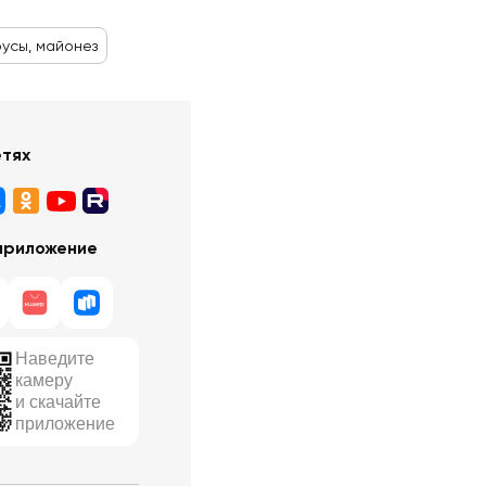
оусы, майонез
етях
приложение
Наведите
камеру
и скачайте
приложение