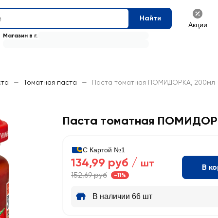
Найти
Акции
Магазин в г.
ста
—
Томатная паста
—
Паста томатная ПОМИДОРКА, 200мл
Паста томатная ПОМИДО
С Картой №1
134,99 руб /
шт
В к
152,69 руб
-11%
В наличии 66 шт