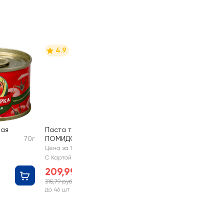
4.9
ная
Паста томатная
70г
ПОМИДОРКА
480мл
Цена за 1 шт
С Картой №1
209,99 руб
315,79 руб
-33%
до 46 шт