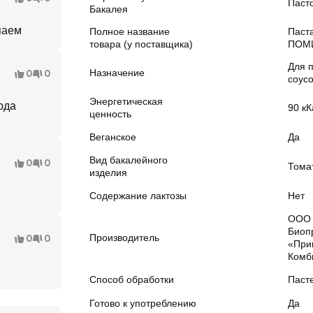
Паст
Бакалея
паем
Полное название
Паст
товара (у поставщика)
ПОМИ
Для 
Назначение
0
0
соус
Энергетическая
юда
90 кК
ценность
Веганское
Да
Вид бакалейного
0
0
Тома
изделия
Содержание лактозы
Нет
ООО 
Биоп
Производитель
0
0
«При
Комб
Способ обработки
Паст
Готово к употреблению
Да