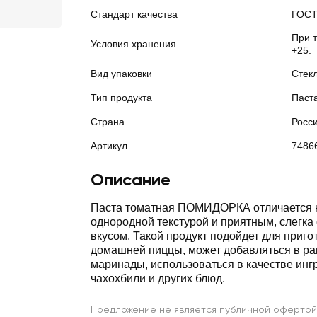
Стандарт качества
ГОС
При т
Условия хранения
+25.
Вид упаковки
Стек
Тип продукта
Паст
Страна
Росс
Артикул
7486
Описание
Паста томатная ПОМИДОРКА отличается 
однородной текстурой и приятным, слегка
вкусом. Такой продукт подойдет для приг
домашней пиццы, может добавляться в раг
маринады, использоваться в качестве инг
чахохбили и других блюд.
Предложение не является публичной офертой