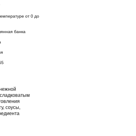
Т
емпературе от 0 до
лянная банка
а
ия
65
нежной
 сладковатым
отовления
у, соусы,
редиента