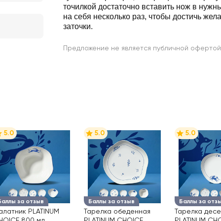
точилкой достаточно вставить нож в нужны
на себя несколько раз, чтобы достичь жел
заточки.
Предложение не является публичной офертой
5.0
5.0
5.0
Баллы за отзыв
Баллы за отзыв
Баллы за отз
алатник PLATINUM
Тарелка обеденная
Тарелка дес
HOICE 800 мл
PLATINUM CHOICE
PLATINUM CHO