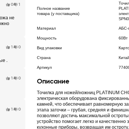
Точи
0
1
Полное название
PLAT
товара (у поставщика)
элект
ножа не
SPN0
ожно
Материал
АБС-
Мощность
60Вт
1
0
Вид упаковки
Карт
Страна
Кита
ые .
Артикул
7740
1
0
Описание
Точилка для ножей/ножниц PLATINUM CH
электрическая оборудована фиксированн
камней, что обеспечивает равномерную за
1
0
этапа заточки – грубая, средняя и финишн
позволяют достичь максимальной остроты
устройство помогает легко и качественно 
кухонные приборы, возвращая им остроту.