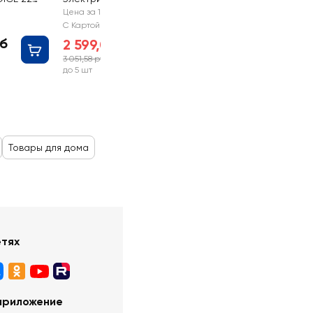
PLATINUM CHOICE
Цена за 1 шт
500Вт, Арт. VSS-97
С Картой №1
уб
2 599,00 руб
3 051,58 руб
-14%
до 5 шт
Товары для дома
етях
приложение