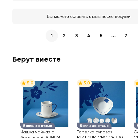
Вы можете оставить отзыв после покупки
1
2
3
4
5
...
7
Берут вместе
5.0
5.0
Баллы за отзыв
Баллы за отзыв
Чашка чайная с
Тарелка суповая
С
блюдцем PLATINUM
PLATINUM CHOICE 700
C