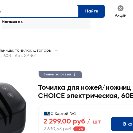
Найти
Акции
Магазин в г.
ьницы, точилки, штопоры
—
 60Вт, Арт. SPN01
Баллы за отзыв
Точилка для ножей/ножниц
CHOICE электрическая, 60В
С Картой №1
2 299,00 руб /
шт
В к
2 630,53 руб
-12%