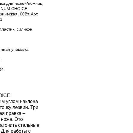
лка для ножей/ножниц
INUM CHOICE
рическая, 60Вт, Арт.
1
пластик, силикон
онная упаковка
й
04
OICE
ым углом наклона
точку лезвий. Три
ая правка –
 ножа. Это
заточить стальные
 Для работы с