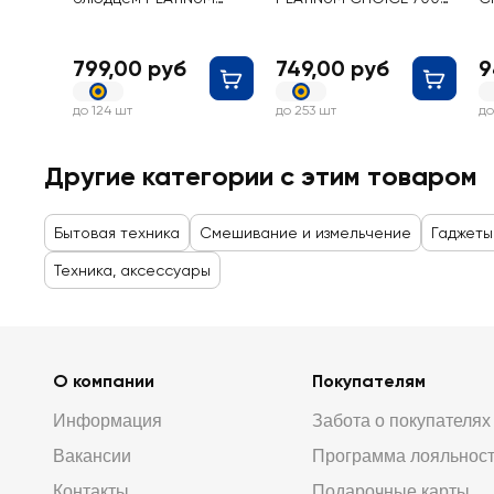
CHOICE 250 мл
мл
799,00 руб
749,00 руб
9
до 124 шт
до 253 шт
до
Другие категории с этим товаром
Бытовая техника
Смешивание и измельчение
Гаджеты
Техника, аксессуары
О компании
Покупателям
Информация
Забота о покупателях
Вакансии
Программа лояльнос
Контакты
Подарочные карты