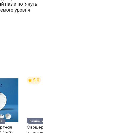
й паз и потянуть
аемого уровня
5.0
ыв
Баллы за отзыв
ертная
Овощерезка
ICE 22
электрическая