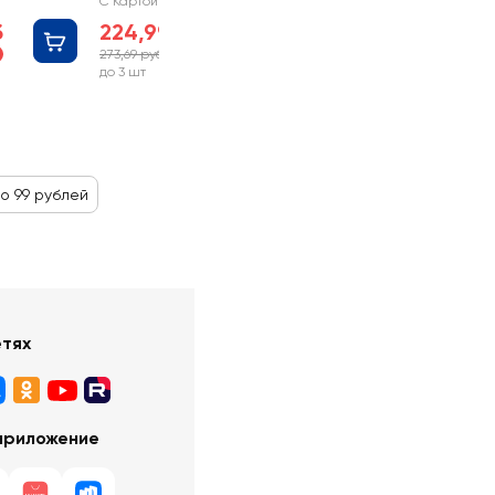
С Картой №1
б
224,99 руб
273,69 руб
-17%
до 3 шт
о 99 рублей
етях
приложение