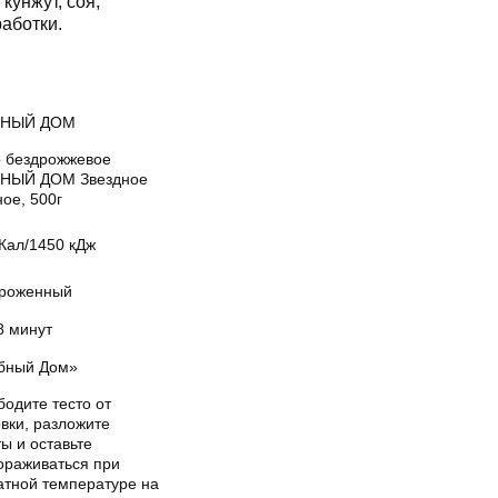
кунжут, соя,
работки.
БНЫЙ ДОМ
о бездрожжевое
НЫЙ ДОМ Звездное
ое, 500г
Кал/1450 кДж
роженный
8 минут
бный Дом»
одите тесто от
вки, разложите
ы и оставьте
ораживаться при
атной температуре на