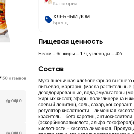
Категория
ХЛЕБНЫЙ ДОМ
Бренд
Пищевая ценность
Белки – 6г, жиры – 17г, углеводы – 42г
Состав
7
150 отзывов
Мука пшеничная хлебопекарная высшего с
питьевая, маргарин (масла растительны
дезодорированные, вода,эмульгаторы (мо
жирных кислот, эфиры полиглицерина и жи
0
0
соевый лецитин), соль, сахар, консервант 
регулятор кислотности – лимонная кислота
краситель – бета-каротин, антиокислители
(аскорбиноваякислота, альфа-токоферол)),
кислотности – кислота лимонная. Продукц
0
0