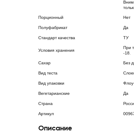
Вним
тольк
Порционный
Нет
Полуфабрикат
Да
Стандарт качества
ТУ
При 
Условия хранения
-18.
Сахар
Без 
Вид теста
Слое
Вид упаковки
Флоу
Вегетарианские
Да
Страна
Росс
Артикул
0096
Описание