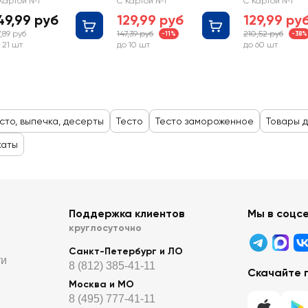
Картой №1
С Картой №1
С Картой №1
маслом
49,99 руб
129,99 руб
129,99 ру
7,89 руб
147,39 руб
210,52 руб
-11%
-38%
 21 шт
до 10 шт
до 60 шт
сто, выпечка, десерты
Тесто
Тесто замороженное
Товары д
каты
Поддержка клиентов
Мы в соцс
круглосуточно
Санкт-Петербург и ЛО
ти
8 (812) 385-41-11
Скачайте 
Москва и МО
8 (495) 777-41-11