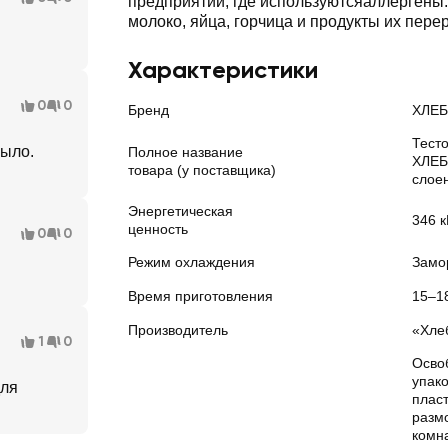
предприятии, где используютсяаллергены: 
молоко, яйца, горчица и продукты их пере
Характеристики
0
0
Бренд
ХЛЕ
Тест
было.
Полное название
ХЛЕБ
товара (у поставщика)
слоен
Энергетическая
346 к
ценность
0
0
Режим охлаждения
Замо
Время приготовления
15–1
Производитель
«Хле
1
0
Освоб
упако
для
пласт
разм
комн