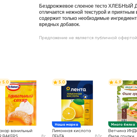
Бездрожжевое слоеное тесто ХЛЕБНЫЙ 
отличается нежной текстурой и приятным 
содержит только необходимые ингредиент
вредных добавок.
Предложение не является публичной офертой
5.0
5.0
4.9
Наша марка
Много белка
ахар ванильный
Лимонная кислота
Ветчина ИНД
R.BAKERS
8г
ЛЕНТА
80г
Филе грудки