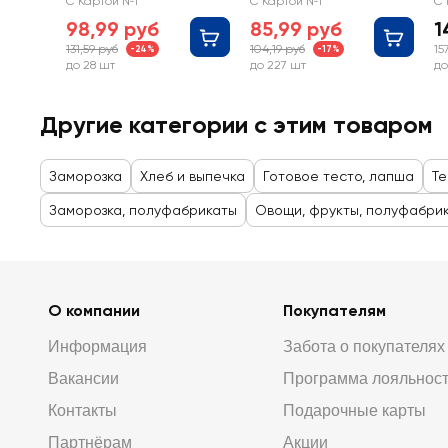
С Картой №1
С Картой №1
С 
98,99 руб
85,99 руб
1
131,59 руб
104,19 руб
15
-24%
-17%
до 28 шт
до 227 шт
до
Другие категории с этим товаром
Заморозка
Хлеб и выпечка
Готовое тесто, лапша
Те
Заморозка, полуфабрикаты
Овощи, фрукты, полуфабри
О компании
Покупателям
Информация
Забота о покупателях
Вакансии
Программа лояльнос
Контакты
Подарочные карты
Партнёрам
Акции