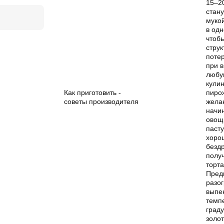
15–20
стан
мукой
в од
чтоб
струк
поте
при 
любу
кули
Как приготовить -
пиро
советы производителя
жела
начин
овощ
пасту
хоро
безд
полу
торт
Пред
разог
выпе
темп
граду
золот