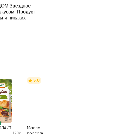
ДОМ Звездное
вкусом. Продукт
ы и никаких
5.0
ИЛАЙТ
Масло
120г
подсолнечное
1000мл