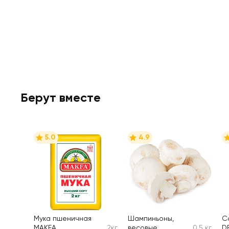
Берут вместе
5.0
4.9
Мука пшеничная
Шампиньоны,
С
MAKFA
2кг
весовые
0.5 кг
D