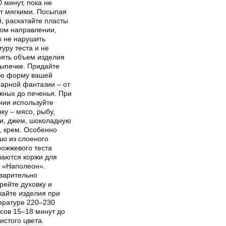
 минут, пока не
ут мягкими. Посыпая
, раскатайте пласты
ном направлении,
ы не нарушить
туру теста и не
рять объем изделия
выпечке. Придайте
ю форму вашей
нарной фантазии – от
жных до печенья. При
нии используйте
ку – мясо, рыбу,
и, джем, шоколадную
, крем. Особенно
шо из слоеного
рожжевого теста
чаются коржи для
а «Наполеон».
варительно
рейте духовку и
кайте изделия при
ературе 220–230
сов 15–18 минут до
истого цвета.