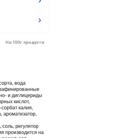
На 100г продукта
орта, вода
е рафинированные
но- и диглицериды
рных кислот,
–сорбат калия,
, ароматизатор,
 соль, регулятор
ия производится на