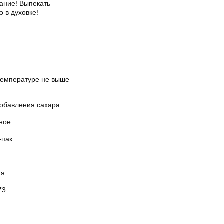
ание! Выпекать
о в духовке!
температуре не выше
добавления сахара
ное
-пак
ия
73