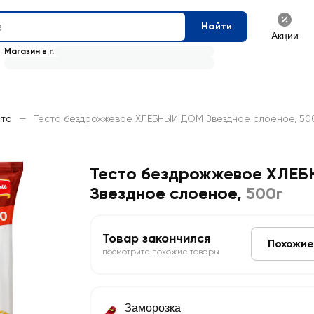
Найти
Акции
Магазин в г.
сто
—
Тесто бездрожжевое ХЛЕБНЫЙ ДОМ Звездное слоеное, 50
Тесто бездрожжевое ХЛЕ
Звездное слоеное
,
500г
Товар закончился
Похожие
посмотрите похожие товары
Заморозка