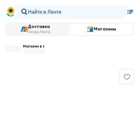
Доставка
Магазины
Гипер Лента
Магазин в г.