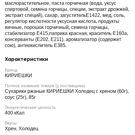
маслорастительное, паста горчичная (вода, уксус
спиртовой, семена горчицы, специи, экстракт дрожжей,
экстракт специй), сахар, загустительЕ1422, мед, соль,
регулятор кислотности уксусная кислота, продукты
яичные, порошок горчичный, семена горчицы,
стабилизатор Е415,паприка красная, краситель Е160а,
консерванты (Е202, Е211), ароматизатор (содержит
сою), антиокислитель Е385.
Характеристики
Бренд
КИРИЕШКИ
Полное название товара (у поставщика)
Сухарики ржаные КИРИЕШКИ Холодец с хреном (60г),
соус (25г), 85г
Энергетическая ценность
400 кКал
Вкусы
Хрен, Холодец