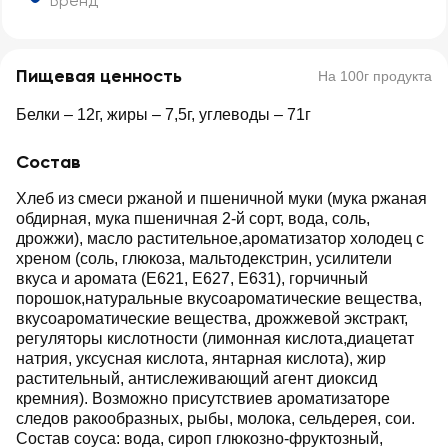
Бренд
Пищевая ценность
На 100г продукта
Белки – 12г, жиры – 7,5г, углеводы – 71г
Состав
Хлеб из смеси ржаной и пшеничной муки (мука ржаная
обдирная, мука пшеничная 2-й сорт, вода, соль,
дрожжи), масло растительное,ароматизатор холодец с
хреном (соль, глюкоза, мальтодекстрин, усилители
вкуса и аромата (Е621, Е627, Е631), горчичный
порошок,натуральные вкусоароматические вещества,
вкусоароматические вещества, дрожжевой экстракт,
регуляторы кислотности (лимонная кислота,диацетат
натрия, уксусная кислота, янтарная кислота), жир
растительный, антислеживающий агент диоксид
кремния). Возможно присутствиев ароматизаторе
следов ракообразных, рыбы, молока, сельдерея, сои.
Состав соуса: вода, сироп глюкозно-фруктозный,