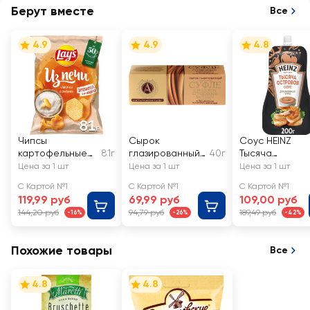
Берут вместе
Все
4.9
4.9
4.8
Чипсы
Сырок
Соус HEINZ
картофельные
81г
глазированный
40г
Тысяча
LAY'S Лисички в
А.РОСТАГРОКО
островов
Цена за 1 шт
Цена за 1 шт
Цена за 1 шт
сметане
МПЛЕКС Суфле
С Картой №1
С Картой №1
С Картой №1
с молоком
119,99 руб
69,99 руб
109,00 руб
сгущенным
144,20 руб
94,79 руб
189,49 руб
-16%
-26%
-42%
вареным в
молочном
шоколаде 15%,
Похожие товары
Все
без змж
4.8
4.8