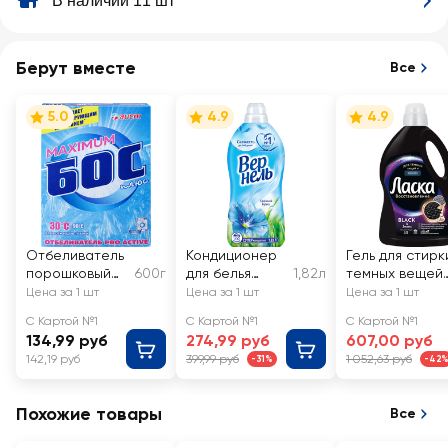
В наличии 11 шт
Берут вместе
Все
5.0
4.9
4.9
Отбеливатель
Кондиционер
Гель для стирк
порошковый
600г
для белья
1,82л
темных вещей
БОС Плюс
ВЕРНЕЛЬ
ЛАСКА Эффек
Цена за 1 шт
Цена за 1 шт
Цена за 1 шт
Maximum
Свежий бриз
восстановлен
С Картой №1
С Картой №1
С Картой №1
Сияние черно
134,99 руб
274,99 руб
607,00 руб
142,19 руб
399,99 руб
1 052,63 руб
-31%
-42
Похожие товары
Все