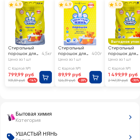
4.9
4.9
5.0
Выгодная упак
Стиральный
Стиральный
Стиральный
порошок для
4,5кг
порошок для
400г
порошок для
детского белья
детского белья
детского бель
Цена за 1 шт
Цена за 1 шт
Цена за 1 шт
УШАСТЫЙ
УШАСТЫЙ
УШАСТЫЙ НЯН
С Картой №1
С Картой №1
С Картой №1
НЯНЬ
НЯНЬ
799,99 руб
89,99 руб
1 499,99 руб
931,59 руб
126,39 руб
2 147,39 руб
-14%
-28%
-30%
Бытовая химия
Категория
УШАСТЫЙ НЯНЬ