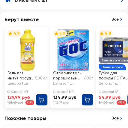
В наличии 8 шт
Берут вместе
Все
4.9
5.0
4.8
Баллы за отзы
Наша марка
Гель для
Отбеливатель
Губки для
мытья посуды
500мл
порошковый
600г
посуды ЛЕНТА
детский
БОС Плюс
Bubble effect
Цена за 1 шт
Цена за 1 шт
Цена за 1 шт
УШАСТЫЙ
Maximum
9х6х3см
С Картой №1
С Картой №1
С Картой №1
НЯНЬ с
129,99 руб
134,99 руб
54,99 руб
экстрактом
168,49 руб
142,19 руб
84,20 руб
-22%
-34%
ромашки и
алоэ
Похожие товары
Все