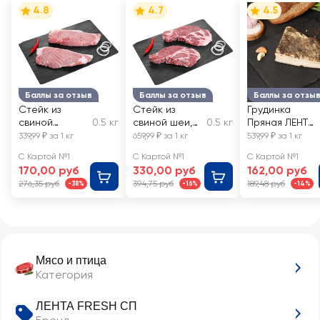
4.8
4.7
4.5
Баллы за отзыв
Баллы за отзыв
Баллы за отзы
Стейк из
Стейк из
Грудинка
свиной
0.5 кг
свиной шеи,
0.5 кг
Пряная ЛЕНТА
корейки,
весовой
FRESH,
339,99 ₽ за 1 кг
659,99 ₽ за 1 кг
539,99 ₽ за 1 кг
весовой
весовая
С Картой №1
С Картой №1
С Картой №1
170,00 руб
330,00 руб
162,00 руб
276,35 руб
394,75 руб
189,48 руб
-38%
-16%
-14%
Мясо и птица
Категория
ЛЕНТА FRESH СП