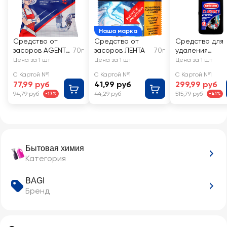
Наша марка
Средство от
Средство от
Средство для
засоров AGENT
70г
засоров ЛЕНТА
70г
удаления
X
засоров
Цена за 1 шт
Цена за 1 шт
Цена за 1 шт
UNICUM
С Картой №1
С Картой №1
С Картой №1
Tornado
77,99 руб
41,99 руб
299,99 руб
гранулирован
94,79 руб
44,29 руб
515,79 руб
-17%
-41%
ое
Бытовая химия
Категория
BAGI
Бренд