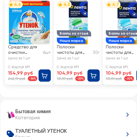
4.6
4.5
4.7
Баллы за отзыв
Баллы за отзы
Наша марка
Наша марка
Средство для
Полоски
Полоски
очистки
6шт
чистоты для
30г
чистоты для
унитаза
унитаза ЛЕНТА
унитаза ЛЕНТА
Цена за 1 шт
Цена за 1 шт
Цена за 1 шт
ТУАЛЕТНЫЙ
Лес
Море
С Картой №1
С Картой №1
С Картой №1
УТЕНОК Стикер
154,99 руб
104,99 руб
104,99 руб
чистоты
242,19 руб
131,59 руб
131,59 руб
-36%
-20%
-20%
Морской 5+1
Бытовая химия
Категория
ТУАЛЕТНЫЙ УТЕНОК