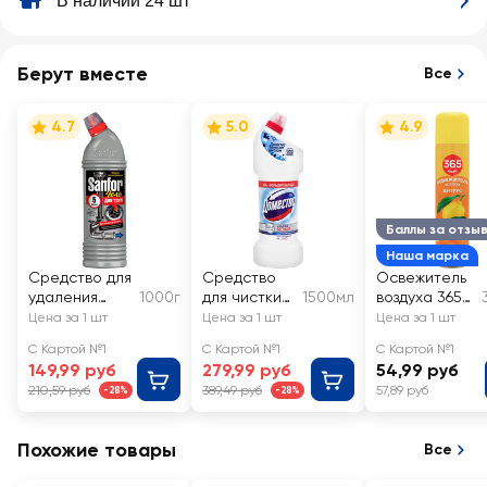
В наличии 24 шт
Берут вместе
Все
4.7
5.0
4.9
Баллы за отзы
Наша марка
Средство для
Средство
Освежитель
удаления
1000г
для чистки
1500мл
воздуха 365
сильных
унитаза
ДНЕЙ Цитрус
Цена за 1 шт
Цена за 1 шт
Цена за 1 шт
засоров в
ДОМЕСТОС
С Картой №1
С Картой №1
С Картой №1
трубах
Ультра
149,99 руб
279,99 руб
54,99 руб
SANFOR 5
белый
210,59 руб
389,49 руб
57,89 руб
-28%
-28%
минут
Похожие товары
Все